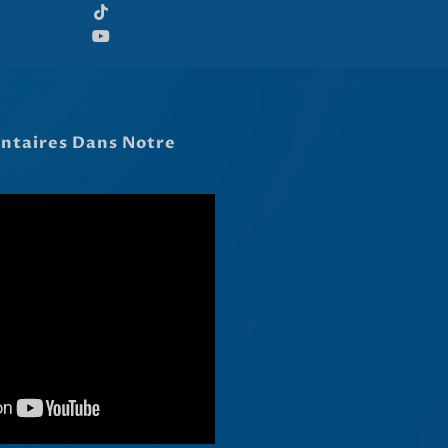
Hrvatski
Dansk
Latviešu valoda
Slovenščina
Čeština
Ελληνικά
Македонски јазик
Shqip
Nederlands
العربية
Polski
Русский
Português