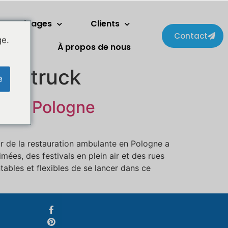
Deux étages
Clients
Contact
ge.
énagers
À propos de nous
ood truck
Svenska
e
Slovenčina
e en Pologne
Norsk bokmål
हिन्दी
Nederlands (België)
r de la restauration ambulante en Pologne a
mées, des festivals en plein air et des rues
Български
ables et flexibles de se lancer dans ce
Eesti
Maori
Norsk nynorsk
Српски језик