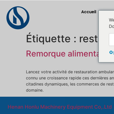
Accueil
P
We
Do
Étiquette :
restau
Remorque alimentaire 
Lancez votre activité de restauration ambula
connu une croissance rapide ces dernières anné
citadines dynamiques, les commerces de resta
domaine.
Henan Honlu Machinery Equipment Co,.Ltd