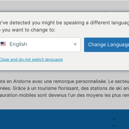
roduits
Airstream
Galvanisé
've detected you might be speaking a different langua
Appareils électrom
 you want to change to:
ration événementielle f
English
Change Languag
mobile personnalisée à vendr
Close and do not switch language
nte en Andorre avec une remorque personnalisée. Le secteu
es. Grâce à un tourisme florissant, des stations de ski ani
uration mobiles sont devenus l'un des moyens les plus rent