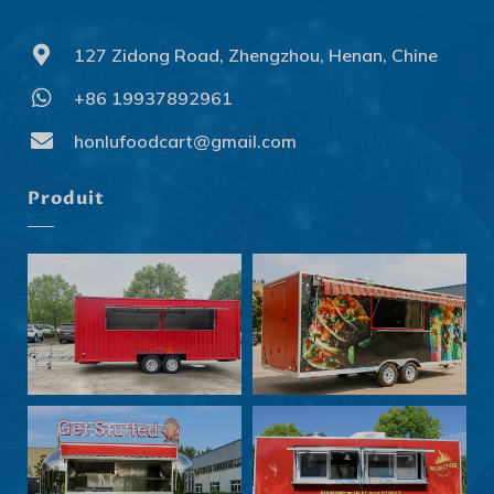
127 Zidong Road, Zhengzhou, Henan, Chine
+86 19937892961
Svenska
Slovenčina
honlufoodcart@gmail.com
Norsk bokmål
Produit
हिन्दी
Nederlands (België)
Български
Eesti
Maori
Norsk nynorsk
Српски језик
Hrvatski