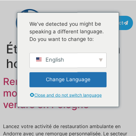
Contact
We've detected you might be
speaking a different language.
Do you want to change to:
Étiquette :
chariot à
hot-dogs
English
Remorque alimentaire
Change Language
mobile personnalisée à
Close and do not switch language
vendre en Pologne
Lancez votre activité de restauration ambulante en
Andorre avec une remorque personnalisée. Le secteur