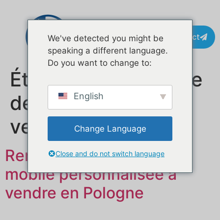
Contact
We've detected you might be
speaking a different language.
Do you want to change to:
Étiquette :
remorque
de restauration à
English
vendre
Change Language
Remorque alimentaire
Close and do not switch language
mobile personnalisée à
vendre en Pologne