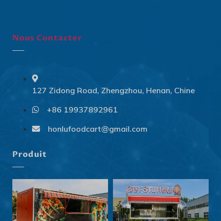
Nous Contacter
127 Zidong Road, Zhengzhou, Henan, Chine
+86 19937892961
Svenska
Slovenčina
honlufoodcart@gmail.com
Norsk bokmål
Produit
हिन्दी
Nederlands (België)
Български
Eesti