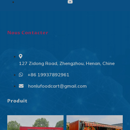
Nous Contacter
127 Zidong Road, Zhengzhou, Henan, Chine
+86 19937892961
Svenska
Slovenčina
honlufoodcart@gmail.com
Norsk bokmål
Produit
हिन्दी
Nederlands (België)
Български