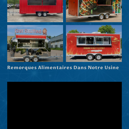
Eesti
Maori
Norsk nynorsk
Српски језик
Hrvatski
Dansk
Latviešu valoda
Remorques Alimentaires Dans Notre Usine
Slovenščina
Čeština
Ελληνικά
Македонски јазик
Shqip
Nederlands
العربية