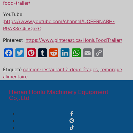
food-trailer/
YouTube
:
https://www.youtube.com/channel/UCEERNABH-
R9AX3rs4ihQakQ
Pinterest :
https://www.pinterest.ca/HonluFoodTrailer/
Facebook
Twitter
Pinterest
Tumblr
Reddit
LinkedIn
WhatsApp
Email
Copy
Link
Étiqueté
camion-restaurant à deux étages
,
remorque
alimentaire
Henan Honlu Machinery Equipment
Co,.Ltd