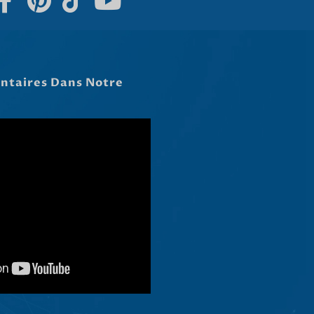
Hrvatski
Dansk
Latviešu valoda
Slovenščina
Čeština
Ελληνικά
Македонски јазик
Shqip
Nederlands
العربية
Polski
Русский
Português
Italiano