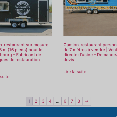
-restaurant sur mesure
Camion-restaurant person
8 m (16 pieds) pour le
de 7 mètres à vendre | Ven
ourg – Fabricant de
directe d'usine – Demande
ues de restauration
devis
Lire la suite
 suite
1
2
3
4
…
6
7
8
→