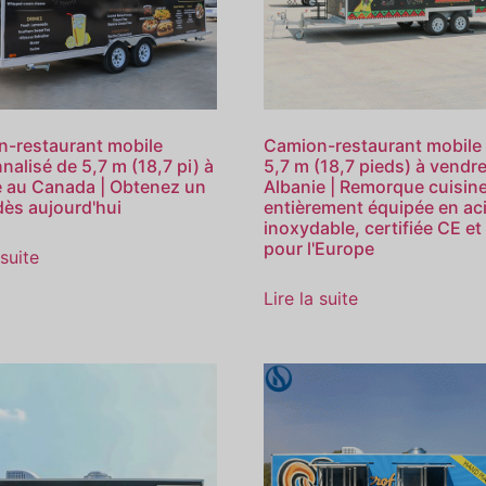
-restaurant mobile
Camion-restaurant mobile
nalisé de 5,7 m (18,7 pi) à
5,7 m (18,7 pieds) à vendr
 au Canada | Obtenez un
Albanie | Remorque cuisin
dès aujourd'hui
entièrement équipée en ac
inoxydable, certifiée CE e
pour l'Europe
 suite
Lire la suite