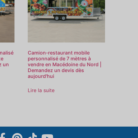
Svenska
Slovenčina
nalisé
Camion-restaurant mobile
Norsk bokmål
te
personnalisé de 7 mètres à
z un
vendre en Macédoine du Nord |
हिन्दी
Demandez un devis dès
aujourd'hui
Nederlands (België)
Български
Lire la suite
Eesti
Maori
Norsk nynorsk
Српски језик