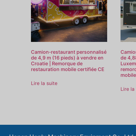
Camion-restaurant personnalisé
Camion
de 4,9 m (16 pieds) à vendre en
de 4,8
Croatie | Remorque de
Luxemb
restauration mobile certifiée CE
remorq
mobile
Lire la suite
Lire la