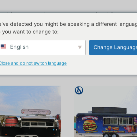
roduits
Airstream
Galvanisé
've detected you might be speaking a different langua
Appareils électrom
 you want to change to:
English
Change Languag
ire de 16 pieds
Close and do not switch language