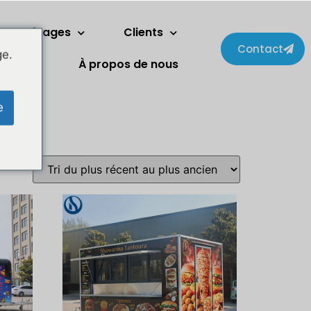
Deux étages
Clients
Contact
ge.
énagers
À propos de nous
e