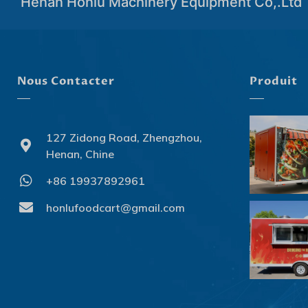
Henan Honlu Machinery Equipment Co,.Ltd
Nous Contacter
Produit
127 Zidong Road, Zhengzhou,
Henan, Chine
+86 19937892961
honlufoodcart@gmail.com