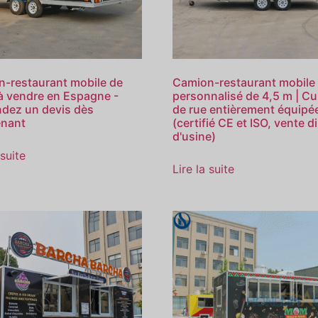
-restaurant mobile de
Camion-restaurant mobile
à vendre en Espagne -
personnalisé de 4,5 m | Cu
dez un devis dès
de rue entièrement équipé
enant
(certifié CE et ISO, vente d
d'usine)
 suite
Lire la suite