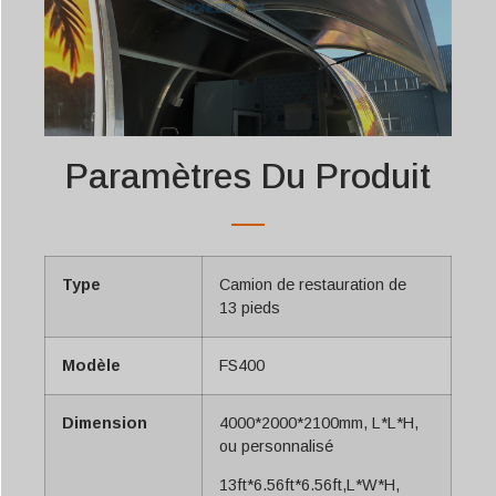
Paramètres Du Produit
Type
Camion de restauration de
13 pieds
Modèle
FS400
Dimension
4000*2000*2100mm, L*L*H,
ou personnalisé
13ft*6.56ft*6.56ft,L*W*H,