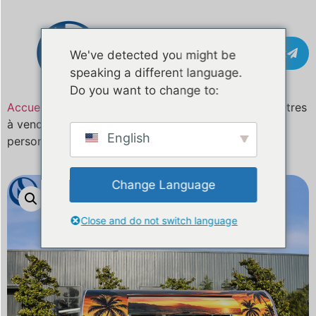
Contact
We've detected you might be
speaking a different language.
Do you want to change to:
Accueil
/
Produit
Camion-restaurant mobile de 4 mètres
à vendre en Slovénie - Remorques alimentaires
English
personnalisées - Conformes aux normes de l'UE
Change Language
Close and do not switch language