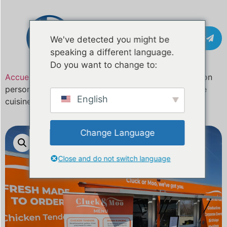
Contact
We've detected you might be
speaking a different language.
Do you want to change to:
Accueil
/
Produit
/ 18 pieds de camion de restauration
personnalisé à vendre aux États-Unis | Remorque de
English
cuisine mobile entièrement équipée
Change Language
Close and do not switch language