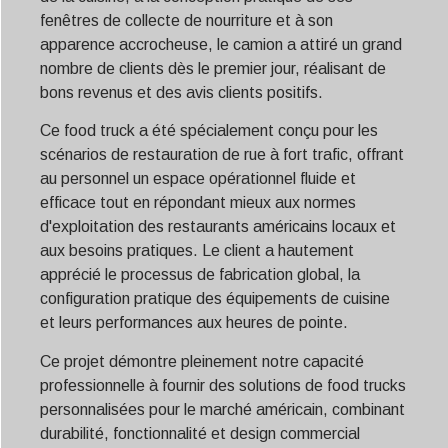
Svenska
fenêtres de collecte de nourriture et à son
Slovenčina
apparence accrocheuse, le camion a attiré un grand
nombre de clients dès le premier jour, réalisant de
Norsk bokmål
bons revenus et des avis clients positifs.
हिन्दी
Ce food truck a été spécialement conçu pour les
Nederlands (België)
scénarios de restauration de rue à fort trafic, offrant
Български
au personnel un espace opérationnel fluide et
efficace tout en répondant mieux aux normes
Eesti
d'exploitation des restaurants américains locaux et
Maori
aux besoins pratiques. Le client a hautement
Norsk nynorsk
apprécié le processus de fabrication global, la
configuration pratique des équipements de cuisine
Српски језик
et leurs performances aux heures de pointe.
Hrvatski
Ce projet démontre pleinement notre capacité
Dansk
professionnelle à fournir des solutions de food trucks
Latviešu valoda
personnalisées pour le marché américain, combinant
durabilité, fonctionnalité et design commercial
Slovenščina