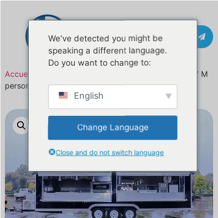
Contact
We've detected you might be
speaking a different language.
Do you want to change to:
Accueil
/
Produit
/ Remorque alimentaire carrée de 7 M
personnalisée
English
Change Language
Close and do not switch language