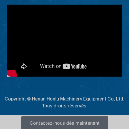
Eesti
Maori
Norsk nynorsk
Српски језик
Hrvatski
Dansk
Latviešu valoda
Slovenščina
Čeština
Ελληνικά
Македонски јазик
Copyright © Henan Honlu Machinery Equipment Co, Ltd.
Tous droits réservés.
Shqip
Nederlands
Contactez-nous dès maintenant
العربية