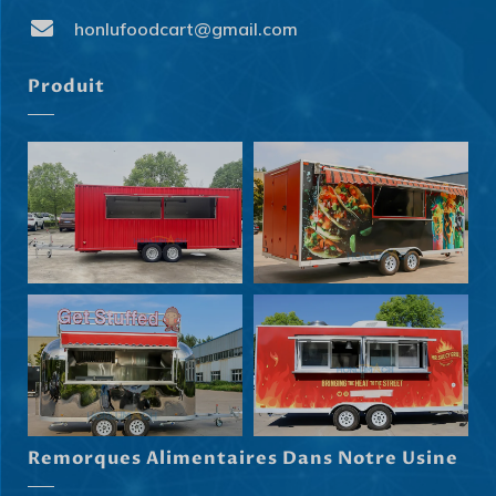
honlufoodcart@gmail.com
Produit
Svenska
Slovenčina
Norsk bokmål
हिन्दी
Nederlands (België)
Remorques Alimentaires Dans Notre Usine
Български