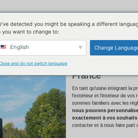
roduits
Airstream
Galvanisé
've detected you might be speaking a different langua
Appareils électrom
 you want to change to:
France
English
Change Languag
Close and do not switch language
Food Truck En 
France
En tant qu'usine intégrant la 
l'extérieur et l'intérieur de v
sommes familiers avec les rég
nous pouvons personnaliser
exactement à vos souhaits
contacter et à nous faire part 