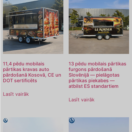
11,4 pēdu mobilais
13 pēdu mobilais pārtikas
pārtikas kravas auto
furgons pārdošanā
pārdošanā Kosovā, CE un
Slovēnijā — pielāgotas
DOT sertificēts
pārtikas piekabes —
atbilst ES standartiem
Lasīt vairāk
Lasīt vairāk