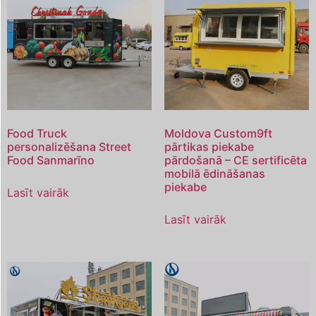
Food Truck
Moldova Custom9ft
personalizēšana Street
pārtikas piekabe
Food Sanmarīno
pārdošanā – CE sertificēta
mobilā ēdināšanas
piekabe
Lasīt vairāk
Lasīt vairāk