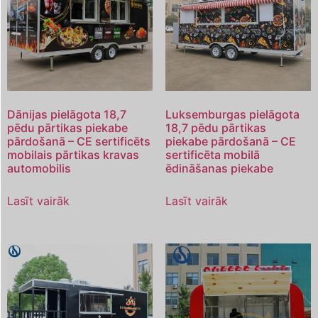
Dānijas pielāgota 18,7
Luksemburgas pielāgota
pēdu pārtikas piekabe
18,7 pēdu pārtikas
pārdošanā – CE sertificēts
piekabe pārdošanā – CE
mobilais pārtikas kravas
sertificēta mobilā
automobilis
ēdināšanas piekabe
Lasīt vairāk
Lasīt vairāk