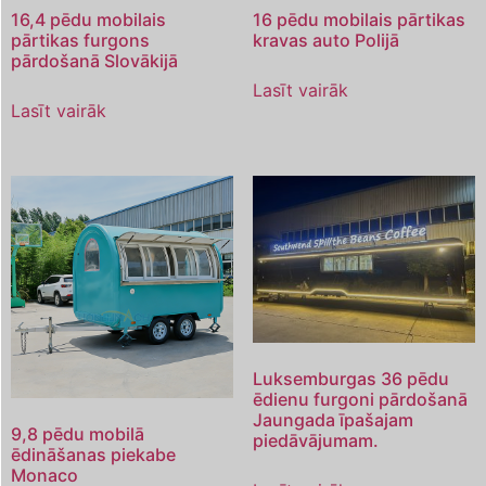
16,4 pēdu mobilais
16 pēdu mobilais pārtikas
pārtikas furgons
kravas auto Polijā
pārdošanā Slovākijā
Lasīt vairāk
Lasīt vairāk
Luksemburgas 36 pēdu
ēdienu furgoni pārdošanā
Jaungada īpašajam
9,8 pēdu mobilā
piedāvājumam.
ēdināšanas piekabe
Monaco