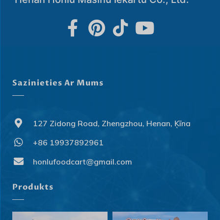
Sazinieties Ar Mums
127 Zidong Road, Zhengzhou, Henan, Ķīna
+86 19937892961
honlufoodcart@gmail.com
Produkts
Svenska
Slovenčina
Norsk bokmål