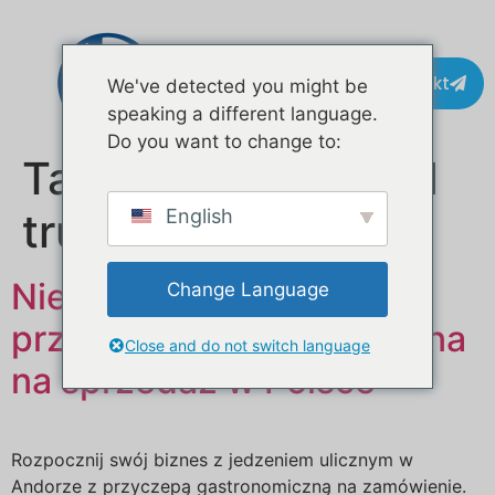
Kontakt
We've detected you might be
speaking a different language.
Do you want to change to:
Tag:
dostawca food
trucków w Europie
English
Niestandardowa mobilna
Change Language
przyczepa gastronomiczna
Close and do not switch language
na sprzedaż w Polsce
Rozpocznij swój biznes z jedzeniem ulicznym w
Andorze z przyczepą gastronomiczną na zamówienie.