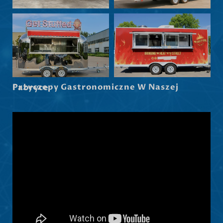
Norsk nynorsk
Српски језик
Hrvatski
Dansk
Latviešu valoda
Przyczepy Gastronomiczne W Naszej Fabryce
Slovenščina
Čeština
Ελληνικά
Македонски јазик
Shqip
Nederlands
العربية
Русский
Português