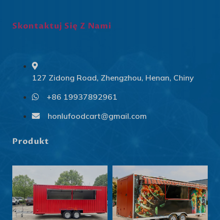
Skontaktuj Się Z Nami
127 Zidong Road, Zhengzhou, Henan, Chiny
+86 19937892961
Svenska
Slovenčina
honlufoodcart@gmail.com
Norsk bokmål
Produkt
हिन्दी
Nederlands (België)
Български
Eesti
Maori