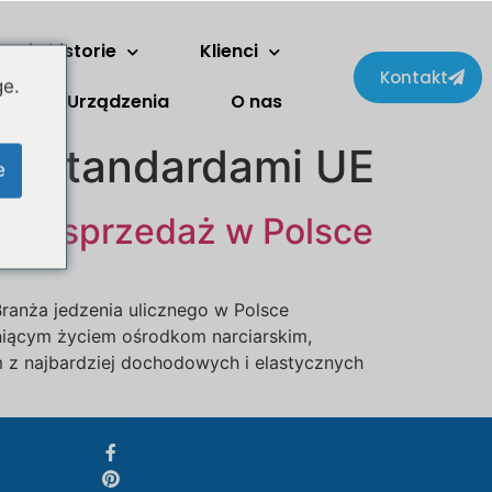
Dwie historie
Klienci
Kontakt
ge.
Urządzenia
O nas
ze standardami UE
Svenska
e
Slovenčina
 na sprzedaż w Polsce
Norsk bokmål
हिन्दी
Nederlands (België)
ranża jedzenia ulicznego w Polsce
ętniącym życiem ośrodkom narciarskim,
Български
m z najbardziej dochodowych i elastycznych
Eesti
Maori
Norsk nynorsk
Српски језик