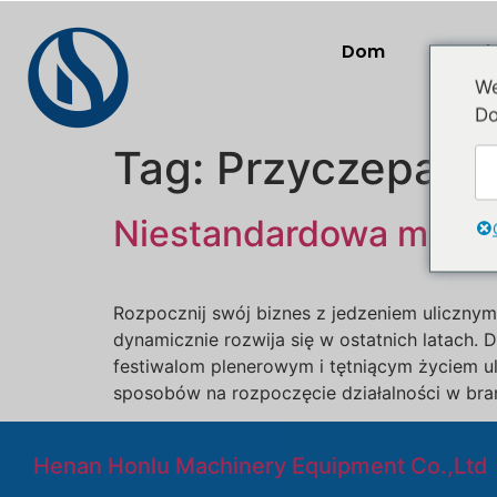
Dom
Prod
We
Do
Tag:
Przyczepa g
Niestandardowa mobil
Rozpocznij swój biznes z jedzeniem uliczny
dynamicznie rozwija się w ostatnich latach. 
festiwalom plenerowym i tętniącym życiem ul
sposobów na rozpoczęcie działalności w bra
Henan Honlu Machinery Equipment Co.,Ltd