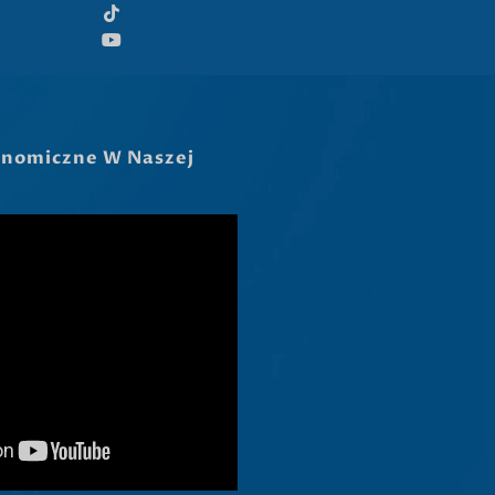
Hrvatski
Dansk
Latviešu valoda
Slovenščina
Čeština
Ελληνικά
Македонски јазик
Shqip
Nederlands
العربية
Русский
Português
Italiano