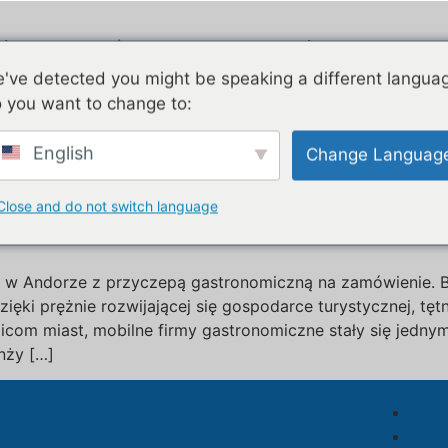
ukty
Airstream
Ocynkowany
've detected you might be speaking a different langua
 you want to change to:
astronomiczna zgodna 
English
Change Languag
na przyczepa gastronomiczna
Close and do not switch language
m w Andorze z przyczepą gastronomiczną na zamówienie. B
Dzięki prężnie rozwijającej się gospodarce turystycznej, t
icom miast, mobilne firmy gastronomiczne stały się jedny
nży […]