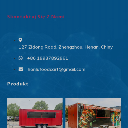
Skontaktuj Się Z Nami
127 Zidong Road, Zhengzhou, Henan, Chiny
+86 19937892961
Svenska
Slovenčina
honlufoodcart@gmail.com
Norsk bokmål
Produkt
हिन्दी
Nederlands (België)
Български
Eesti
Maori