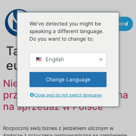
Kontakt
We've detected you might be
speaking a different language.
Do you want to change to:
Tag:
food truck
English
europa
Change Language
Niestandardowa mobilna
przyczepa gastronomiczna
Close and do not switch language
na sprzedaż w Polsce
Rozpocznij swój biznes z jedzeniem ulicznym w
Andorze z przyczepą gastronomiczną na zamówienie.