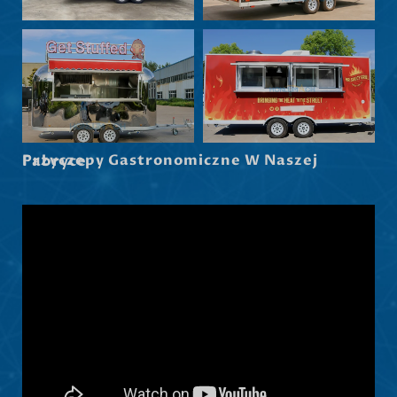
Norsk nynorsk
Српски језик
Hrvatski
Dansk
Latviešu valoda
Przyczepy Gastronomiczne W Naszej Fabryce
Slovenščina
Čeština
Ελληνικά
Македонски јазик
Shqip
Nederlands
العربية
Русский