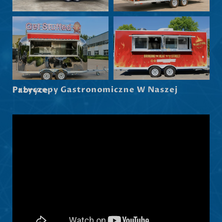
Norsk nynorsk
Српски језик
Hrvatski
Dansk
Latviešu valoda
Przyczepy Gastronomiczne W Naszej Fabryce
Slovenščina
Čeština
Ελληνικά
Македонски јазик
Shqip
Nederlands
العربية
Русский