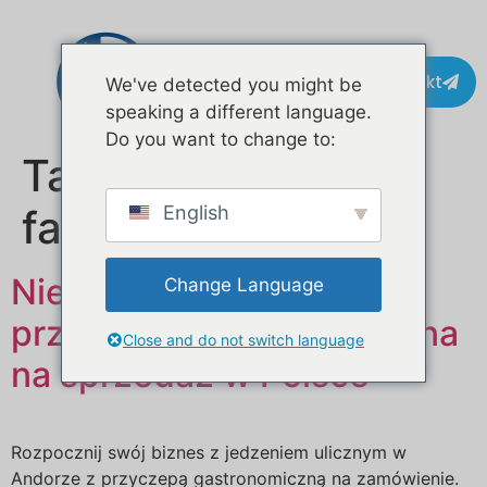
Kontakt
We've detected you might be
speaking a different language.
Do you want to change to:
Tag:
przyczepa z
fast foodem
English
Niestandardowa mobilna
Change Language
przyczepa gastronomiczna
Close and do not switch language
na sprzedaż w Polsce
Rozpocznij swój biznes z jedzeniem ulicznym w
Andorze z przyczepą gastronomiczną na zamówienie.