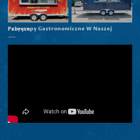
Dansk
Latviešu valoda
Przyczepy Gastronomiczne W Naszej Fabryce
Slovenščina
Čeština
Ελληνικά
Македонски јазик
Shqip
Nederlands
العربية
Русский
Português
Italiano
Deutsch