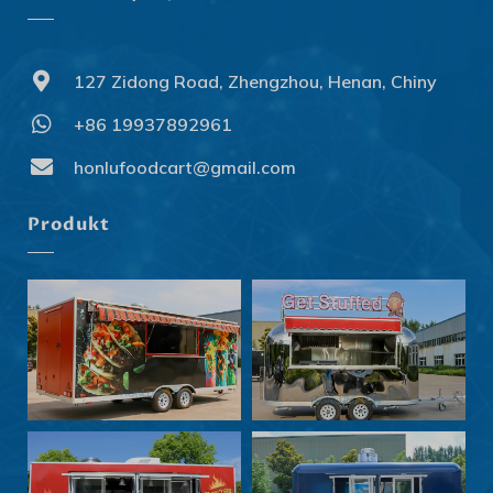
127 Zidong Road, Zhengzhou, Henan, Chiny
+86 19937892961
Svenska
Slovenčina
honlufoodcart@gmail.com
Norsk bokmål
Produkt
हिन्दी
Nederlands (België)
Български
Eesti
Maori
Norsk nynorsk
Српски језик
Hrvatski