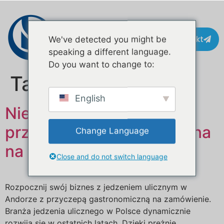
Kontakt
We've detected you might be
speaking a different language.
Do you want to change to:
Tag:
wóz z lodami
English
Niestandardowa mobilna
przyczepa gastronomiczna
Change Language
na sprzedaż w Polsce
Close and do not switch language
Rozpocznij swój biznes z jedzeniem ulicznym w
Andorze z przyczepą gastronomiczną na zamówienie.
Branża jedzenia ulicznego w Polsce dynamicznie
rozwija się w ostatnich latach. Dzięki prężnie