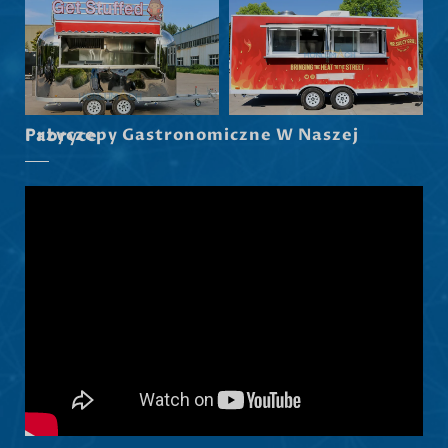
Српски језик
Hrvatski
Dansk
Latviešu valoda
Przyczepy Gastronomiczne W Naszej Fabryce
Slovenščina
Čeština
Ελληνικά
Македонски јазик
Shqip
Nederlands
العربية
Русский
Português
Italiano