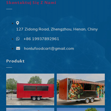
Skontaktuj Się Z Nami
127 Zidong Road, Zhengzhou, Henan, Chiny
+86 19937892961
Svenska
Slovenčina
honlufoodcart@gmail.com
Norsk bokmål
Produkt
हिन्दी
Nederlands (België)
Български
Eesti
Maori
Norsk nynorsk