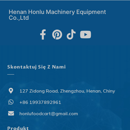
Henan Honlu Machinery Equipment
Co.,Ltd
Skontaktuj Się Z Nami
127 Zidong Road, Zhengzhou, Henan, Chiny
+86 19937892961
Svenska
Slovenčina
honlufoodcart@gmail.com
Norsk bokmål
Produkt