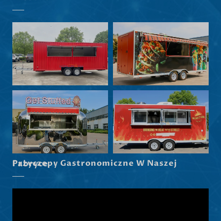
हिन्दी
Nederlands (België)
Български
Eesti
Maori
Norsk nynorsk
Српски језик
Hrvatski
Dansk
Latviešu valoda
Przyczepy Gastronomiczne W Naszej Fabryce
Slovenščina
Čeština
Ελληνικά
Македонски јазик