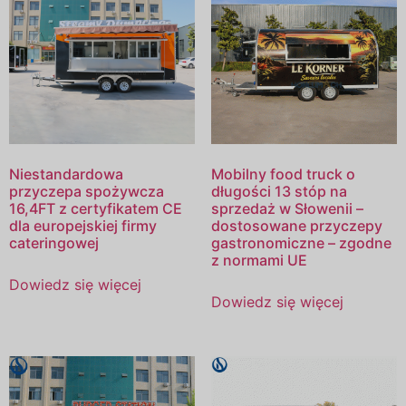
Niestandardowa
Mobilny food truck o
przyczepa spożywcza
długości 13 stóp na
16,4FT z certyfikatem CE
sprzedaż w Słowenii –
dla europejskiej firmy
dostosowane przyczepy
cateringowej
gastronomiczne – zgodne
z normami UE
Dowiedz się więcej
Dowiedz się więcej