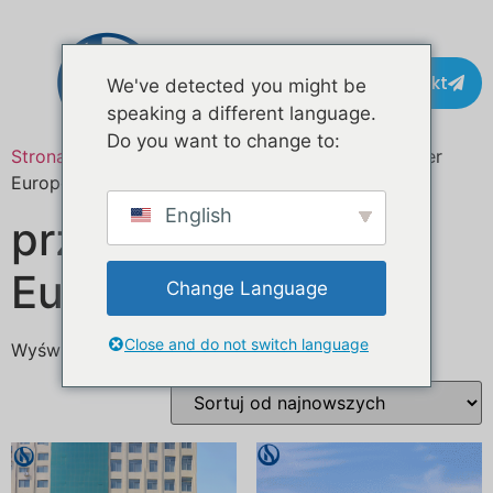
Kontakt
We've detected you might be
speaking a different language.
Do you want to change to:
Strona główna
/ Produkty oznaczone “coffee trailer
Europe”
English
przyczepa do kawy
Europa
Change Language
Close and do not switch language
Wyświetlanie wszystkich wyników: 5