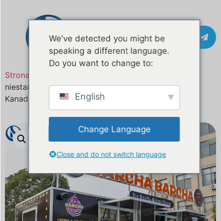
Kontakt
We've detected you might be
speaking a different language.
Do you want to change to:
Strona główna
/
Produkt
/ 18,7-stopowy,
niestandardowy, mobilny food truck na sprzedaż w
English
Kanadzie | Uzyskaj zniżkę już dziś
Change Language
Close and do not switch language