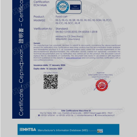
Svenska
Slovenčina
Norsk bokmål
हिन्दी
Nederlands (België)
Български
Eesti
Maori
Norsk nynorsk
Српски језик
Hrvatski
Dansk
Latviešu valoda
Slovenščina