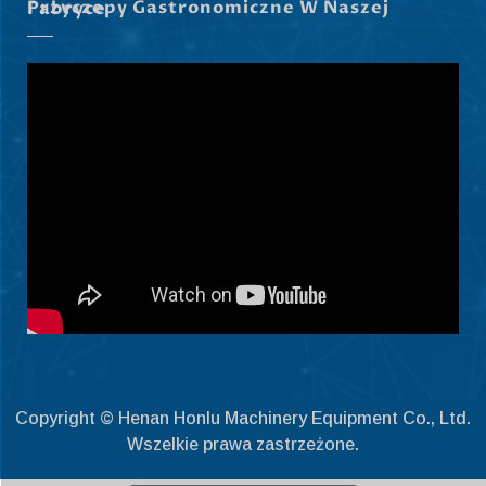
Przyczepy Gastronomiczne W Naszej Fabryce
Eesti
Maori
Norsk nynorsk
Српски језик
Hrvatski
Dansk
Latviešu valoda
Slovenščina
Čeština
Ελληνικά
Македонски јазик
Copyright © Henan Honlu Machinery Equipment Co., Ltd.
Shqip
Wszelkie prawa zastrzeżone.
Nederlands