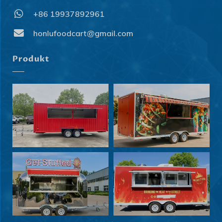
+86 19937892961
honlufoodcart@gmail.com
Produkt
Svenska
Slovenčina
Norsk bokmål
हिन्दी
Nederlands (België)
Български