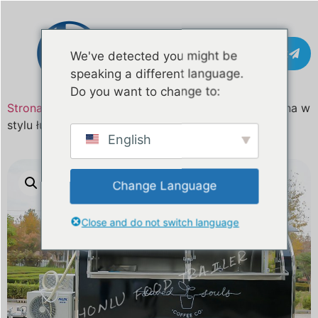
Kontakt
We've detected you might be
speaking a different language.
Do you want to change to:
Strona główna
/
Produkt
/ Przyczepa gastronomiczna w
stylu łukowym o długości 3,5 m
English
Change Language
Close and do not switch language