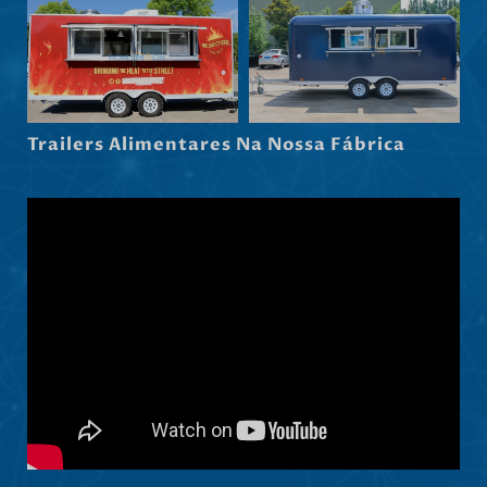
Српски језик
Hrvatski
Dansk
Latviešu valoda
Trailers Alimentares Na Nossa Fábrica
Slovenščina
Čeština
Ελληνικά
Македонски јазик
Shqip
Nederlands
العربية
Polski
Русский
Italiano