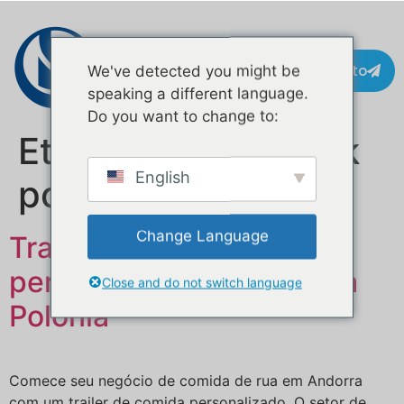
Contacto
We've detected you might be
speaking a different language.
Do you want to change to:
Etiqueta:
food truck
English
polônia
Change Language
Trailer de comida móvel
personalizado à venda na
Close and do not switch language
Polônia
Comece seu negócio de comida de rua em Andorra
com um trailer de comida personalizado. O setor de