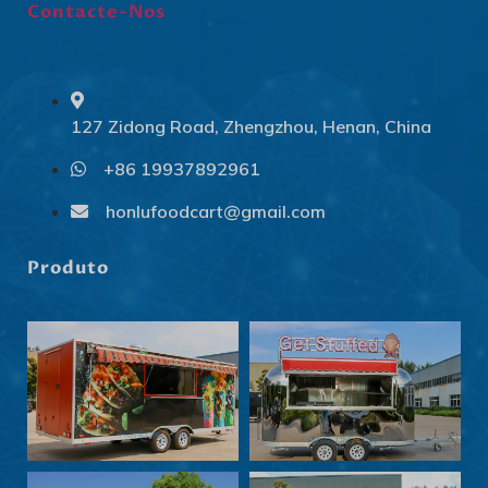
Contacte-Nos
127 Zidong Road, Zhengzhou, Henan, China
+86 19937892961
Svenska
Slovenčina
honlufoodcart@gmail.com
Norsk bokmål
Produto
हिन्दी
Nederlands (België)
Български
Eesti
Maori
Norsk nynorsk