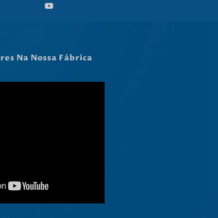
Hrvatski
Dansk
Latviešu valoda
Slovenščina
ares Na Nossa Fábrica
Čeština
Ελληνικά
Македонски јазик
Shqip
Nederlands
العربية
Polski
Русский
Italiano
Deutsch