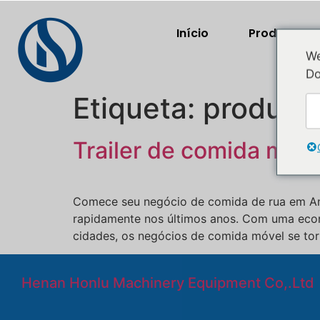
Início
Produtos
We
Do
Etiqueta:
produção
Trailer de comida móve
Comece seu negócio de comida de rua em And
rapidamente nos últimos anos. Com uma econom
cidades, os negócios de comida móvel se tor
Henan Honlu Machinery Equipment Co,.Ltd