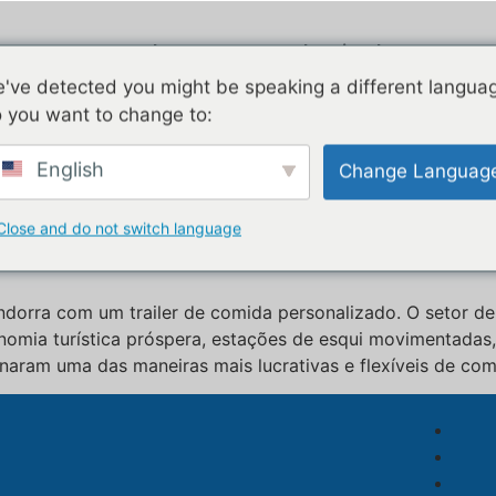
Corrente de ar
Galvanizado
D
've detected you might be speaking a different langua
Elec
 you want to change to:
 de trailers de comida
English
Change Languag
l personalizado à venda na P
Close and do not switch language
orra com um trailer de comida personalizado. O setor de
ia turística próspera, estações de esqui movimentadas, fe
naram uma das maneiras mais lucrativas e flexíveis de co