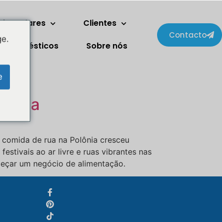
ois andares
Clientes
Contacto
ge.
trodomésticos
Sobre nós
Svenska
Slovenčina
e
Norsk bokmål
olônia
हिन्दी
Nederlands (België)
 comida de rua na Polônia cresceu
Български
stivais ao ar livre e ruas vibrantes nas
Eesti
meçar um negócio de alimentação.
Maori
Norsk nynorsk
Српски језик