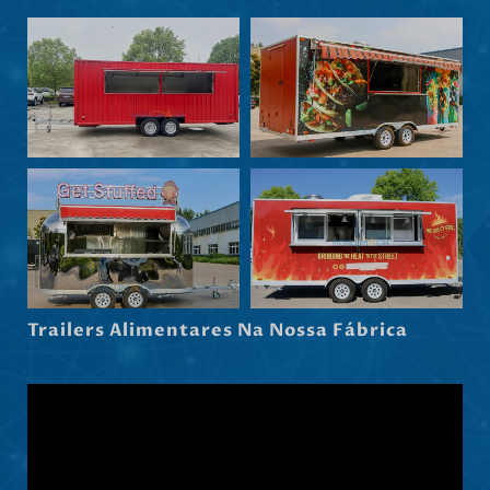
Nederlands (België)
Български
Eesti
Maori
Norsk nynorsk
Српски језик
Hrvatski
Dansk
Latviešu valoda
Trailers Alimentares Na Nossa Fábrica
Slovenščina
Čeština
Ελληνικά
Македонски јазик
Shqip