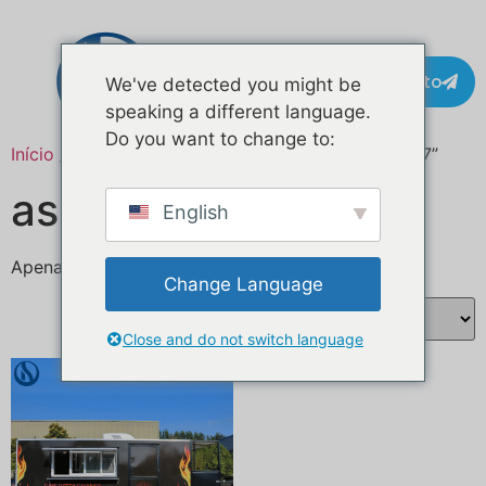
Contacto
We've detected you might be
speaking a different language.
Do you want to change to:
Início
/ Produtos etiquetados com “assistenza 24/7”
assistência 24/7
English
Apenas um resultado
Change Language
Close and do not switch language