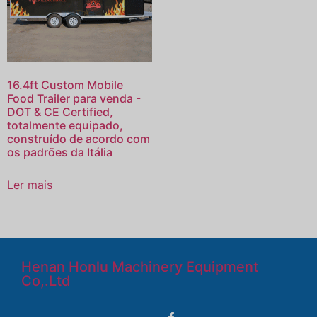
16.4ft Custom Mobile
Food Trailer para venda -
DOT & CE Certified,
totalmente equipado,
construído de acordo com
os padrões da Itália
Ler mais
Henan Honlu Machinery Equipment
Co,.Ltd