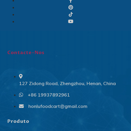
Contacte-Nos
127 Zidong Road, Zhengzhou, Henan, China
+86 19937892961
Svenska
Slovenčina
honlufoodcart@gmail.com
Norsk bokmål
Produto
हिन्दी