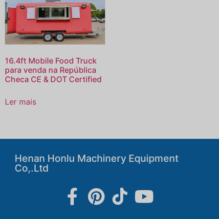
16.4ft Mobile Food Truck
para venda na República
Checa CE & DOT Certified
Ler mais
Henan Honlu Machinery Equipment
Co,.Ltd