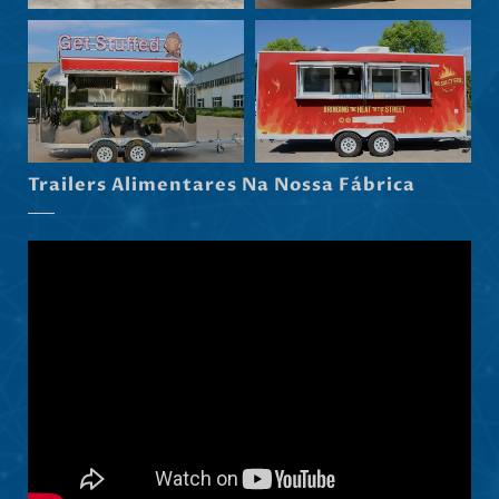
Norsk nynorsk
Српски језик
Hrvatski
Dansk
Latviešu valoda
Trailers Alimentares Na Nossa Fábrica
Slovenščina
Čeština
Ελληνικά
Македонски јазик
Shqip
Nederlands
العربية
Polski
Русский