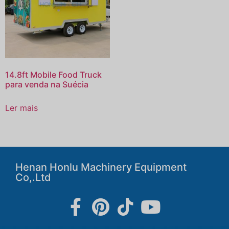
14.8ft Mobile Food Truck
para venda na Suécia
Ler mais
Henan Honlu Machinery Equipment
Co,.Ltd