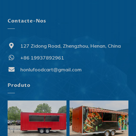
Contacte-Nos
127 Zidong Road, Zhengzhou, Henan, China
+86 19937892961
Svenska
Slovenčina
honlufoodcart@gmail.com
Norsk bokmål
Produto
हिन्दी
Nederlands (België)
Български
Eesti
Maori