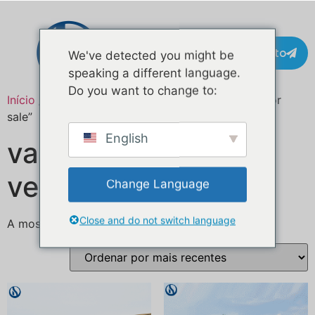
Contacto
We've detected you might be
speaking a different language.
Do you want to change to:
Início
/ Produtos etiquetados com “catering van for
sale”
English
van de catering à
venda
Change Language
Close and do not switch language
A mostrar todos os 3 resultados