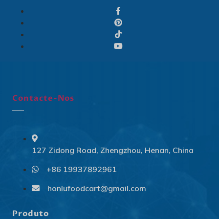
Contacte-Nos
127 Zidong Road, Zhengzhou, Henan, China
+86 19937892961
Svenska
Slovenčina
honlufoodcart@gmail.com
Norsk bokmål
Produto