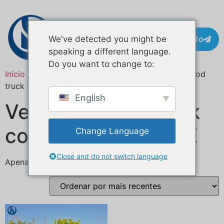
Contacto
We've detected you might be
speaking a different language.
Do you want to change to:
Início
/ Produtos etiquetados com “CE certified food
truck for sale”
English
Venda de food truck
com certificação CE
Change Language
Close and do not switch language
Apenas um resultado