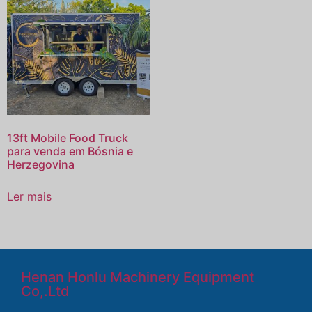
13ft Mobile Food Truck
para venda em Bósnia e
Herzegovina
Ler mais
Henan Honlu Machinery Equipment
Co,.Ltd