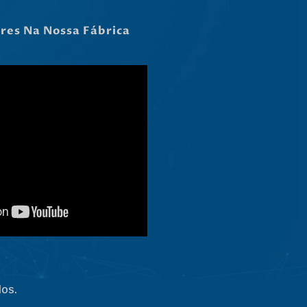
Slovenščina
ares Na Nossa Fábrica
Čeština
Ελληνικά
Македонски јазик
Shqip
Nederlands
العربية
Polski
Русский
Italiano
Deutsch
Français
Español
dos.