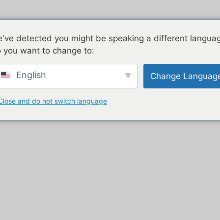
Corrente de ar
Galvanizado
D
've detected you might be speaking a different langua
Elec
 you want to change to:
ring trailer with kitchen equipment”
English
Change Languag
catering com equipamen
Close and do not switch language