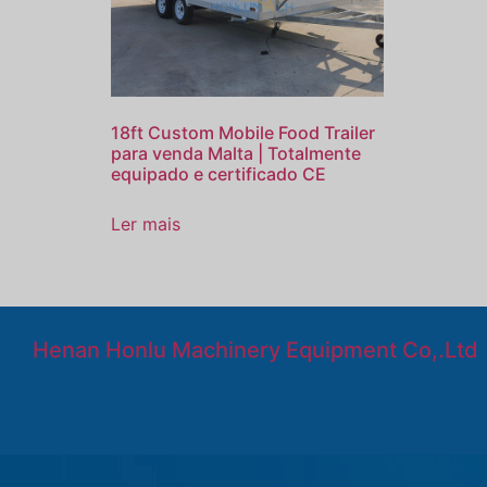
18ft Custom Mobile Food Trailer
para venda Malta | Totalmente
equipado e certificado CE
Ler mais
Henan Honlu Machinery Equipment Co,.Ltd