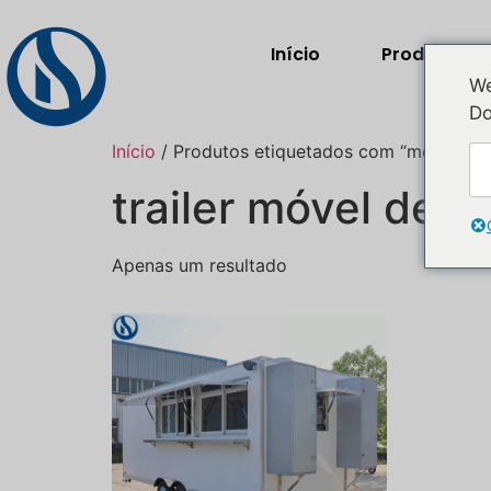
Início
Produtos
We
Do
Início
/ Produtos etiquetados com “mobile cate
trailer móvel de 
Apenas um resultado