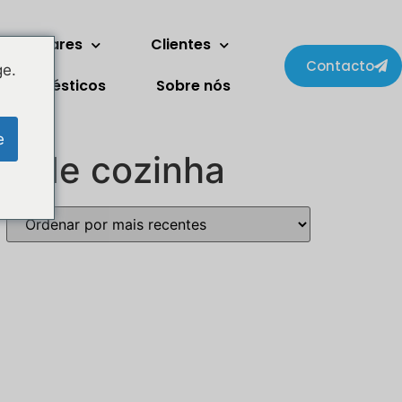
ois andares
Clientes
Contacto
ge.
trodomésticos
Sobre nós
e
to de cozinha