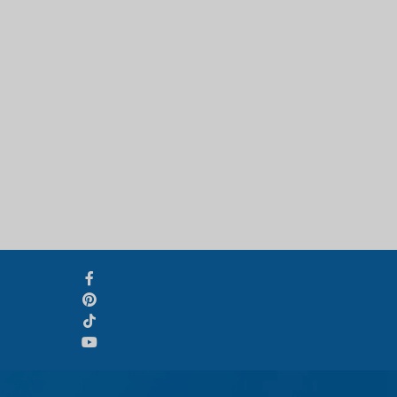
Svenska
Slovenčina
Norsk bokmål
हिन्दी
Nederlands (België)
Български
Eesti
Maori
Norsk nynorsk
Српски језик
Hrvatski
Dansk
Latviešu valoda