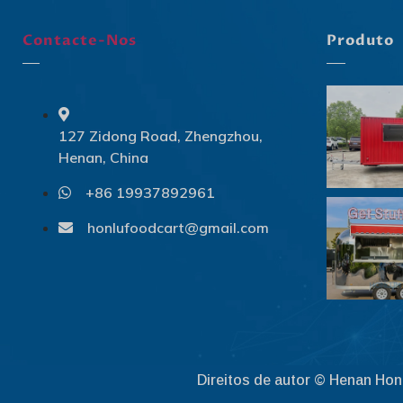
Contacte-Nos
Produto
127 Zidong Road, Zhengzhou,
Henan, China
+86 19937892961
honlufoodcart@gmail.com
Direitos de autor © Henan Hon
Obter desconto
1