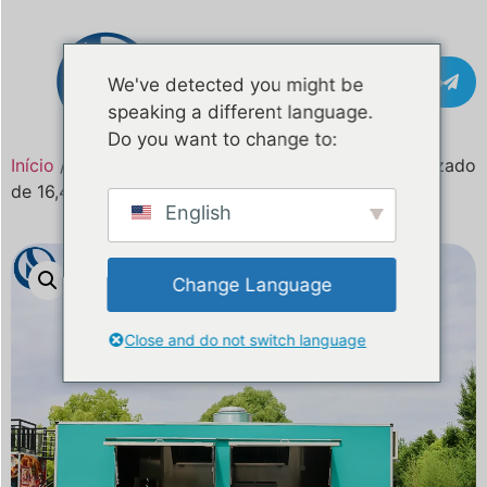
Contacto
We've detected you might be
speaking a different language.
Do you want to change to:
Início
/
Produto
/ Trailer de comida móvel personalizado
de 16,4 pés à venda em Tonga
English
Change Language
Close and do not switch language