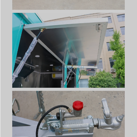
Svenska
Slovenčina
Norsk bokmål
हिन्दी
Nederlands (België)
Български
Eesti
Maori
Norsk nynorsk
Српски језик
Hrvatski
Dansk
Latviešu valoda
Slovenščina