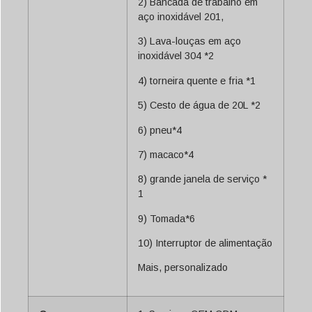
2) Bancada de trabalho em
aço inoxidável 201,
3) Lava-louças em aço
inoxidável 304 *2
4) torneira quente e fria *1
5) Cesto de água de 20L *2
6) pneu*4
7) macaco*4
8) grande janela de serviço *
1
9) Tomada*6
10) Interruptor de alimentação
Mais, personalizado