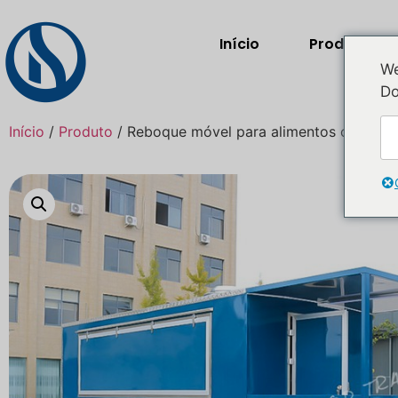
Início
Produtos
We
Do
Início
/
Produto
/ Reboque móvel para alimentos com alp