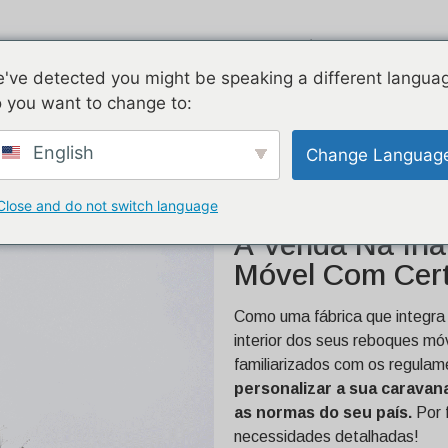
Corrente de ar
Galvanizado
D
've detected you might be speaking a different langua
Elec
 you want to change to:
8 pés para venda na Irlanda
English
Change Languag
Close and do not switch language
Reboque De Com
À Venda Na Irl
Móvel Com Cert
Como uma fábrica que integra 
interior dos seus reboques m
familiarizados com os regulam
personalizar a sua carava
as normas do seu país.
Por 
necessidades detalhadas!