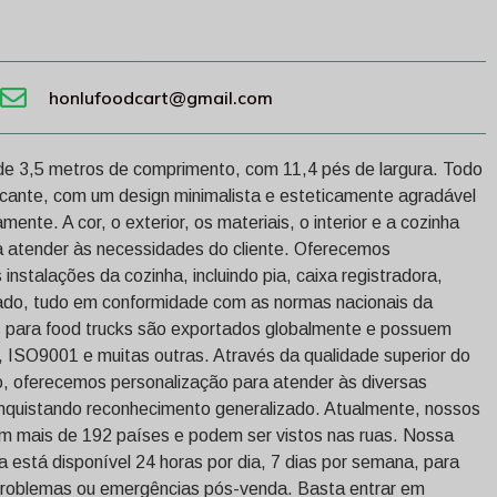
honlufoodcart@gmail.com
 de 3,5 metros de comprimento, com 11,4 pés de largura. Todo
cante, com um design minimalista e esteticamente agradável
nte. A cor, o exterior, os materiais, o interior e a cozinha
a atender às necessidades do cliente. Oferecemos
instalações da cozinha, incluindo pia, caixa registradora,
nado, tudo em conformidade com as normas nacionais da
 para food trucks são exportados globalmente e possuem
 ISO9001 e muitas outras. Através da qualidade superior do
o, oferecemos personalização para atender às diversas
onquistando reconhecimento generalizado. Atualmente, nossos
em mais de 192 países e podem ser vistos nas ruas. Nossa
 está disponível 24 horas por dia, 7 dias por semana, para
 problemas ou emergências pós-venda. Basta entrar em