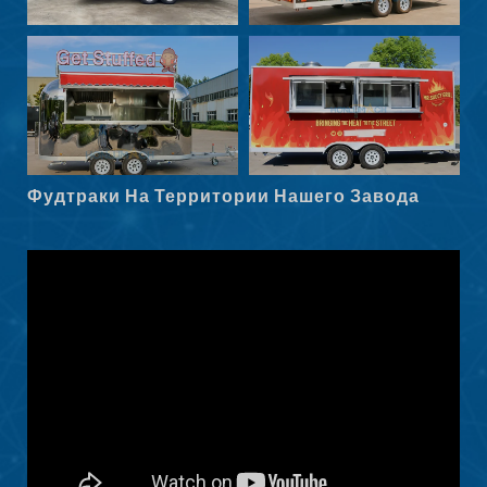
Norsk nynorsk
Српски језик
Hrvatski
Dansk
Latviešu valoda
Фудтраки На Территории Нашего Завода
Slovenščina
Čeština
Ελληνικά
Македонски јазик
Shqip
Nederlands
العربية
Polski