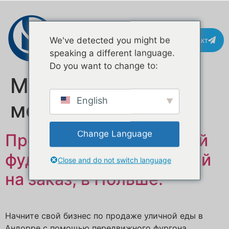
Контакт
We've detected you might be
speaking a different language.
Do you want to change to:
Метка:
тележка с
English
мороженым
Change Language
Продается передвижной
фуд-трак, изготовленный
Close and do not switch language
на заказ, в Польше.
Начните свой бизнес по продаже уличной еды в
Андорре с помощью передвижного фургона.