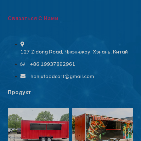
Связаться С Нами
127 Zidong Road, Чжэнчжоу, Хэнань, Китай
+86 19937892961
Svenska
Slovenčina
honlufoodcart@gmail.com
Norsk bokmål
Продукт
हिन्दी
Nederlands (België)
Български
Eesti
Maori