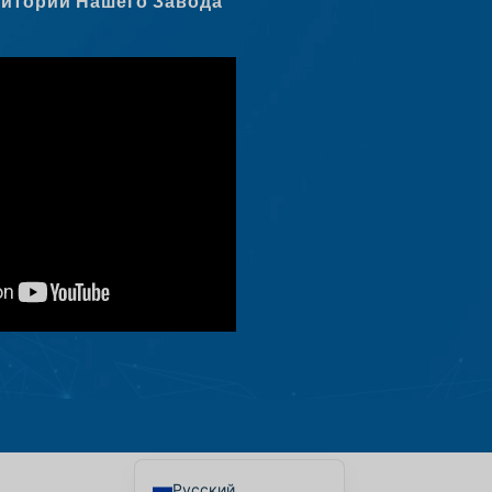
ритории Нашего Завода
Čeština
Ελληνικά
Македонски јазик
Shqip
Nederlands
العربية
Polski
Português
Italiano
Deutsch
Français
Español
English
Русский