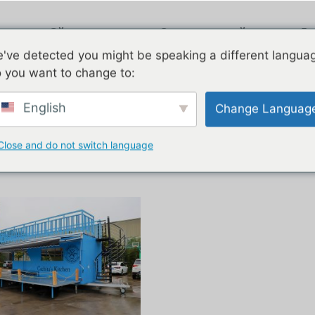
Эйрстрим
Оцинкованный
Дв
've detected you might be speaking a different langua
 you want to change to:
 truck for sale»
English
Change Languag
вижной фудтрак.
Close and do not switch language