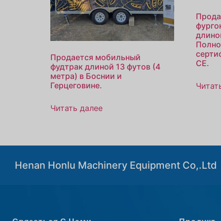
Прода
фурго
длиной
Полно
серти
Продается мобильный
CE.
фудтрак длиной 13 футов (4
метра) в Боснии и
Герцеговине.
Читат
Читать далее
Henan Honlu Machinery Equipment Co,.Ltd