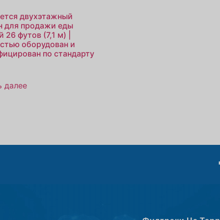
ется двухэтажный
н для продажи еды
 26 футов (7,1 м) |
стью оборудован и
фицирован по стандарту
ь далее