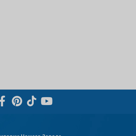
Svenska
Slovenčina
Norsk bokmål
हिन्दी
Nederlands (België)
Български
Eesti
Maori
Norsk nynorsk
Српски језик
Hrvatski
Dansk
Latviešu valoda
Slovenščina