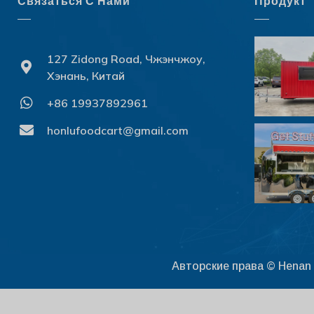
Связаться С Нами
Продукт
127 Zidong Road, Чжэнчжоу,
Хэнань, Китай
+86 19937892961
honlufoodcart@gmail.com
Авторские права © Henan 
Get discount
1
here!