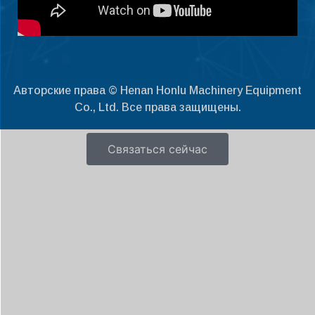
Latviešu valoda
Slovenščina
Čeština
Авторские права © Henan Honlu Machinery Equipment
Ελληνικά
Co., Ltd. Все права защищены.
Македонски јазик
Shqip
Связаться сейчас
Nederlands
العربية
Polski
Português
Italiano
Deutsch
Français