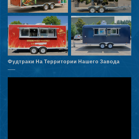
Svenska
Slovenčina
Norsk bokmål
हिन्दी
Фудтраки На Территории Нашего Завода
Nederlands (België)
Български
Eesti
Maori
Norsk nynorsk
Српски језик
Hrvatski
Dansk