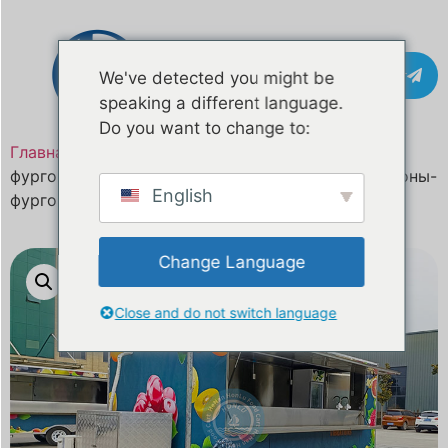
Контакт
We've detected you might be
speaking a different language.
Do you want to change to:
Главная
/
Продукт
Торговые фургоны, прицепы-
фургоны Airstream, бывшие в употреблении фургоны-
English
фургоны на продажу от собственника.
Change Language
Close and do not switch language