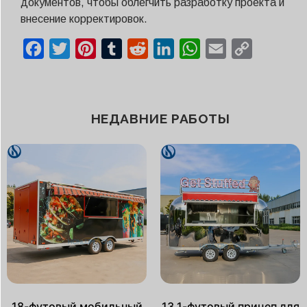
документов, чтобы облегчить разработку проекта и
внесение корректировок.
Facebook
Twitter
Pinterest
Tumblr
Reddit
LinkedIn
WhatsApp
Email
Copy
Link
НЕДАВНИЕ РАБОТЫ
18-футовый мобильный
13,1-футовый прицеп для