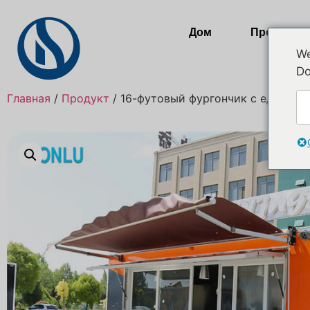
Дом
Продукты
We
Do
Главная
/
Продукт
/ 16-футовый фургончик с едой, гд