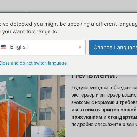
Эйрстрим
Оцинкованный
Дв
've detected you might be speaking a different langua
 you want to change to:
е продают пельмени
English
Change Languag
Close and do not switch language
16-Футовый Фу
Пельмени.
Будучи заводом, объединяющ
экстерьер и интерьер ваших
знакомы с нормами и требов
изготовить прицеп вашей
пожеланиям и стандартам
подробно расскажите о ваши