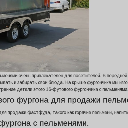
льменями очень привлекателен для посетителей. В передней
ывать и забирать свои блюда. На крыше фургончика мы изго
тренние детали этого 16-футового фургончика с пельменями
вого фургона для продажи пельм
ля продажи фастфуда, такого как горячие пельмени, напитки
 фургона с пельменями.