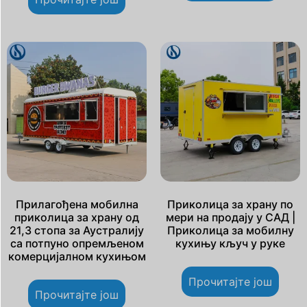
Прилагођена мобилна
Приколица за храну по
приколица за храну од
мери на продају у САД |
21,3 стопа за Аустралију
Приколица за мобилну
са потпуно опремљеном
кухињу кључ у руке
комерцијалном кухињом
Прочитајте још
Прочитајте још