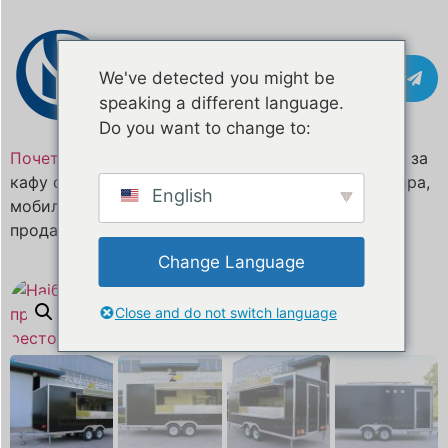
Контакт
We've detected you might be
speaking a different language.
Do you want to change to:
Почетна
/
Производ
/ Најбоље оцењени камиони за
кафу са храном, приколица за роштиљ од 5 метара,
English
мобилни ресторан, колица за уличну храну на
продају
Change Language
Close and do not switch language