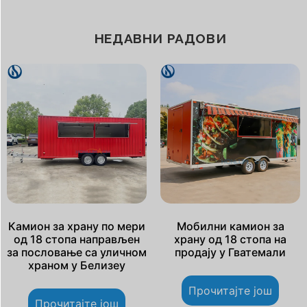
НЕДАВНИ РАДОВИ
Камион за храну по мери
Мобилни камион за
од 18 стопа направљен
храну од 18 стопа на
за пословање са уличном
продају у Гватемали
храном у Белизеу
Прочитајте још
Прочитајте још