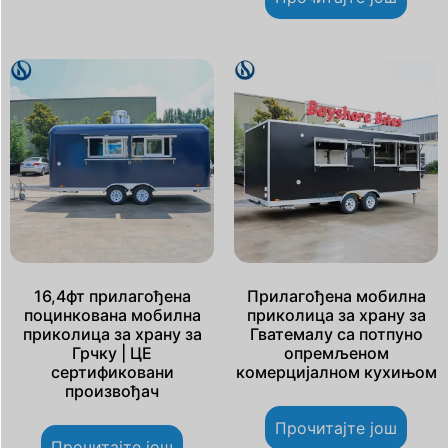
16,4фт прилагођена
Прилагођена мобилна
поцинкована мобилна
приколица за храну за
приколица за храну за
Гватемалу са потпуно
Грчку | ЦЕ
опремљеном
сертификовани
комерцијалном кухињом
произвођач
Прочитајте још
Прочитајте још