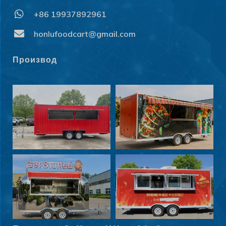
+86 19937892961
honlufoodcart@gmail.com
Производ
Svenska
Slovenčina
Norsk bokmål
हिन्दी
Nederlands (België)
Български
Eesti