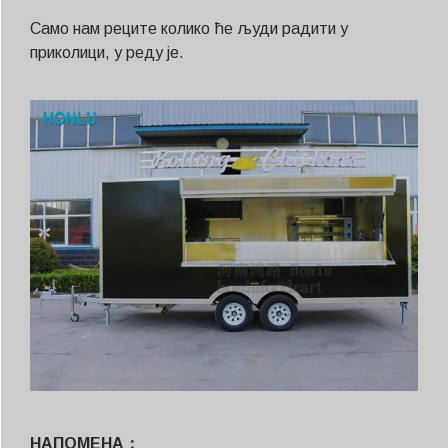
Само нам реците колико ће људи радити у
приколици, у реду је.
НАПОМЕНА：