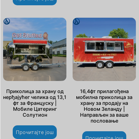
Приколица за храну од
16,4фт прилагођена
нерђајућег челика од 13,1
мобилна приколица за
фт за Француску |
храну за продају на
Мобиле Цатеринг
Новом Зеланду |
Солутион
Направљен за ваше
пословање
Прочитајте још
Прочитајте још