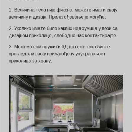
1. Величина тела није фиксна, можете имати своју
величину и дизајн. Прилагођавање је могуће;
2. Уколико имате било каквих недоумица у вези са
дизајном приколице, слободно нас контактирајте.
3. Можемо вам пружити 3Д цртеже како бисте
прегледали своју прилагођену унутрашњост
приколица за храну.