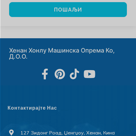
ПОШАЉИ
Хенан Хонлу Машинска Опрема Ко,
Д.о.о.
Контактирајте Нас
127 Зидонг Роад, Џенгџоу, Хенан, Кина