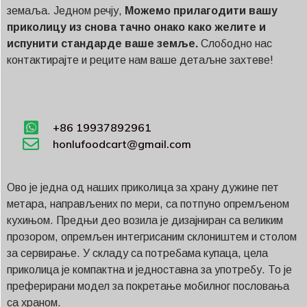
земаља. Једном речју,
Можемо прилагодити вашу
приколицу из снова тачно онако како желите и
испунити стандарде ваше земље.
Слободно нас
контактирајте и реците нам ваше детаљне захтеве!
+86 19937892961
honlufoodcart@gmail.com
Ово је једна од наших приколица за храну дужине пет
метара, направљених по мери, са потпуно опремљеном
кухињом. Предњи део возила је дизајниран са великим
прозором, опремљен интегрисаним склоништем и столом
за сервирање. У складу са потребама купаца, цела
приколица је компактна и једноставна за употребу. То је
преферирани модел за покретање мобилног пословања
са храном.