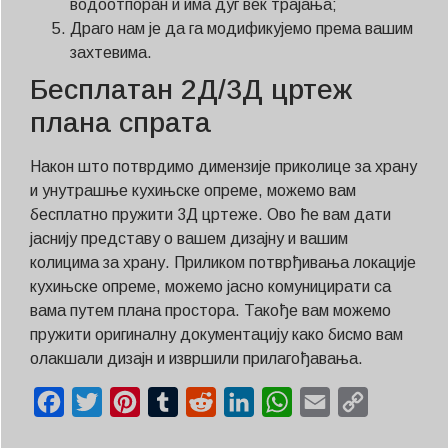
водоотпоран и има дуг век трајања;
Драго нам је да га модификујемо према вашим
захтевима.
Бесплатан 2Д/3Д цртеж
плана спрата
Након што потврдимо димензије приколице за храну
и унутрашње кухињске опреме, можемо вам
бесплатно пружити 3Д цртеже. Ово ће вам дати
јаснију представу о вашем дизајну и вашим
колицима за храну. Приликом потврђивања локације
кухињске опреме, можемо јасно комуницирати са
вама путем плана простора. Такође вам можемо
пружити оригиналну документацију како бисмо вам
олакшали дизајн и извршили прилагођавања.
Facebook
Twitter
Pinterest
Tumblr
Reddit
LinkedIn
WhatsApp
Email
Copy
Link