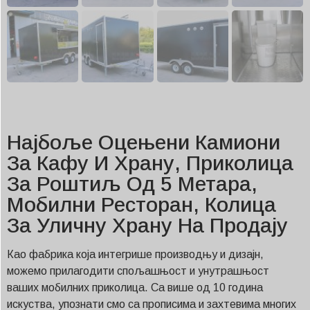
Најбоље Оцењени Камиони
За Кафу И Храну, Приколица
За Роштиљ Од 5 Метара,
Мобилни Ресторан, Колица
За Уличну Храну На Продају
Као фабрика која интегрише производњу и дизајн,
можемо прилагодити спољашњост и унутрашњост
ваших мобилних приколица. Са више од 10 година
искуства, упознати смо са прописима и захтевима многих