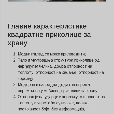
Главне карактеристике
квадратне приколице за
храну
Модни изглед се може прилагодити;
Тело и унутрашња структура приколице од
нерђајућег челика, добра отпорност на
топлоту, отпорност на хабање, отпорност на
корозију;
Модерна и напредна додатна опрема
опремљена у мобилној приколици за храну;
Отпоран је на ударце и корозију, отпорност на
топлоту и чврстоћа су високе, велика
постојаност боје, без деформација,