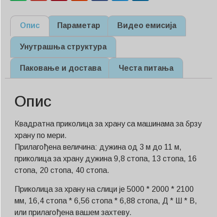
Опис
Параметар
Видео емисија
Унутрашња структура
Паковање и достава
Честа питања
Опис
Квадратна приколица за храну са машинама за брзу
храну по мери.
Прилагођена величина: дужина од 3 м до 11 м,
приколица за храну дужина 9,8 стопа, 13 стопа, 16
стопа, 20 стопа, 40 стопа.
Приколица за храну на слици је 5000 * 2000 * 2100
мм, 16,4 стопа * 6,56 стопа * 6,88 стопа, Д * Ш * В,
или прилагођена вашем захтеву.