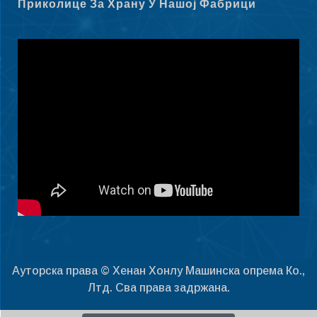
Приколице За Храну У Нашој Фабрици
Maori
Norsk nynorsk
Hrvatski
Dansk
Latviešu valoda
Slovenščina
Čeština
Ελληνικά
Македонски јазик
Shqip
Nederlands
Ауторска права © Хенан Хонлу Машинска опрема Ко.,
العربية
Лтд. Сва права задржана.
Polski