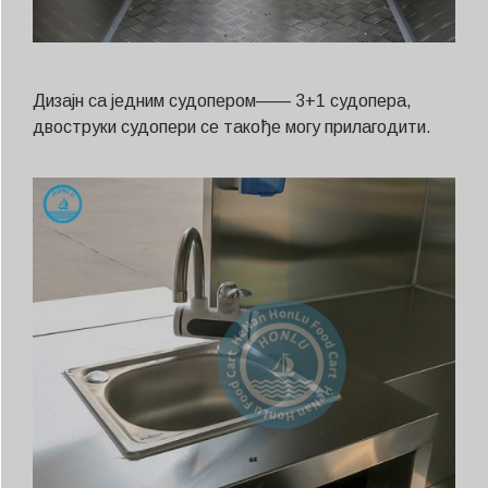
Дизајн са једним судопером—— 3+1 судопера,
двоструки судопери се такође могу прилагодити.