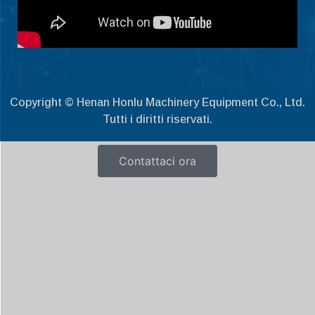
Dansk
Latviešu valoda
Slovenščina
Čeština
Ελληνικά
Copyright © Henan Honlu Machinery Equipment Co., Ltd.
Македонски јазик
Tutti i diritti riservati.
Shqip
Contattaci ora
Nederlands
العربية
Polski
Русский
Português
Deutsch
Français