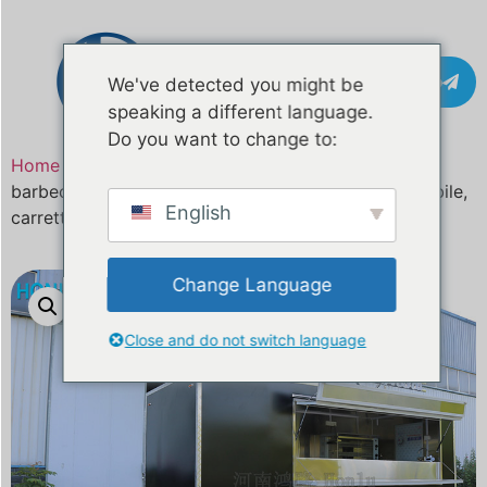
Contatto
We've detected you might be
speaking a different language.
Do you want to change to:
Home
/
Prodotto
/ I migliori food truck per caffè e
barbecue, rimorchio per cibo da 5 m, ristorante mobile,
English
carretto per street food in vendita
Change Language
Close and do not switch language