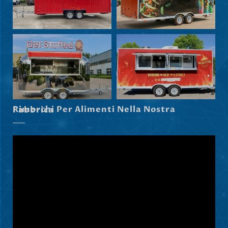
Svenska
Slovenčina
Norsk bokmål
हिन्दी
Rimorchi Per Alimenti Nella Nostra Fabbrica
Nederlands (België)
Български
Eesti
Maori
Norsk nynorsk
Српски језик
Hrvatski