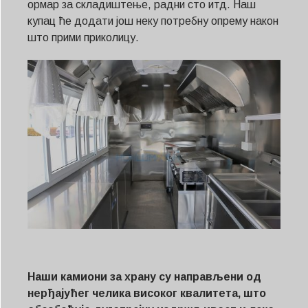
ормар за складиштење, радни сто итд. Наш
купац ће додати још неку потребну опрему након
што прими приколицу.
Наши камиони за храну су направљени од
нерђајућег челика високог квалитета, што