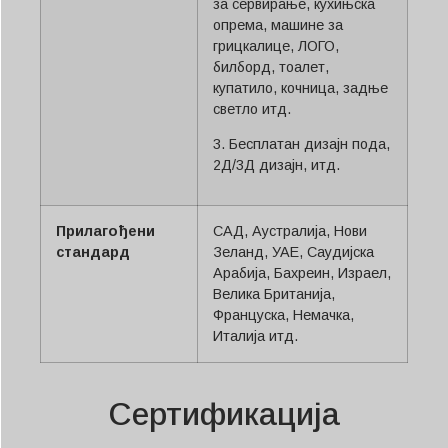
за сервирање, кухињска
опрема, машине за
грицкалице, ЛОГО,
билборд, тоалет,
купатило, кочница, задње
светло итд.
3. Бесплатан дизајн пода,
2Д/3Д дизајн, итд.
Прилагођени
САД, Аустралија, Нови
стандард
Зеланд, УАЕ, Саудијска
Арабија, Бахреин, Израел,
Велика Британија,
Француска, Немачка,
Италија итд.
Сертификација