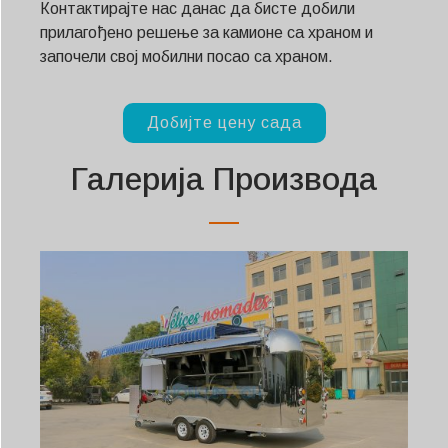
Контактирајте нас данас да бисте добили
прилагођено решење за камионе са храном и
започели свој мобилни посао са храном.
Добијте цену сада
Галерија Производа