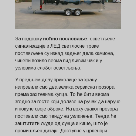
За подршку
ноћно пословање
, осветљене
сигнализације и ЛЕД светлосне траке
постављене су изнад задњег дела камиона,
чинећи возило веома видљивим чак и у
условима слабог осветљења.
У предњем делу приколице за храну
направили смо два велика сервисна прозора
према захтевима купца. То ће бити веома
згодно за госте који долазе на ручак да наруче
и покупе своје оброке. На врху сваког прозора
поставили смо тенду на увлачење. Тенда ће
заштитити људе од сунца и кише, што је
промишљен дизајн. Доступне у црвеној и