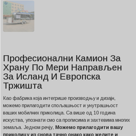
Професионални Камион За
Храну По Мери Направљен
За Исланд И Европска
Тржишта
Као фабрика која интегрише производњу и дизајн,
можемо прилагодити спољашњост и унутрашњост
ваших мобилних приколица. Са више од 10 година
искуства, упознати смо са прописима и захтевима многих
земаља. Једном речју,
Можемо прилагодити вашу
приколицу из снова тачно онако како желите и