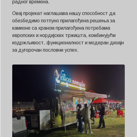
радног времена.
Овај пројекат наглашава нашу способност да
обезбедимо потпуно прилагођена решења за
камионе са храном прилагођена потребама
европских и нордијских тржишта, комбинујући
издржљивост, функционалност и модеран дизајн
за дугорочан пословни успех.