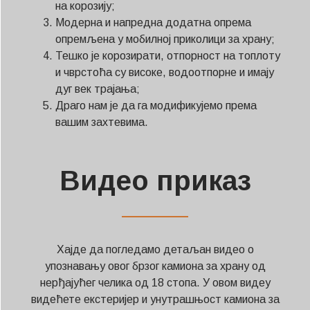
на корозију;
Модерна и напредна додатна опрема
опремљена у мобилној приколици за храну;
Тешко је корозирати, отпорност на топлоту
и чврстоћа су високе, водоотпорне и имају
дуг век трајања;
Драго нам је да га модификујемо према
вашим захтевима.
Видео приказ
——————
Хајде да погледамо детаљан видео о
упознавању овог брзог камиона за храну од
нерђајућег челика од 18 стопа. У овом видеу
видећете екстеријер и унутрашњост камиона за