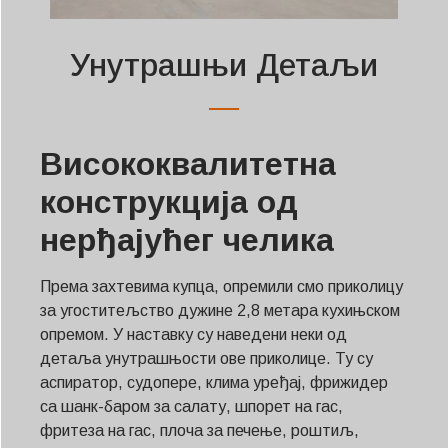
Унутрашњи Детаљи
Висококвалитетна
конструкција од
нерђајућег челика
Према захтевима купца, опремили смо приколицу
за угоститељство дужине 2,8 метара кухињском
опремом. У наставку су наведени неки од
детаља унутрашњости ове приколице. Ту су
аспиратор, судопере, клима уређај, фрижидер
са шанк-баром за салату, шпорет на гас,
фритеза на гас, плоча за печење, роштиљ,