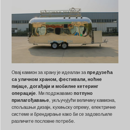
Овај камион за храну је идеалан за
предузећа
са уличном храном, фестивали, ноћне
пијаце, догађаји и мобилне кетеринг
операције
. Ми подржавамо
потпуно
прилагођавање
, укључујући величину камиона,
спољашњи дизајн, кухињску опрему, електричне
системе и брендирање како би се задовољиле
различите пословне потребе.