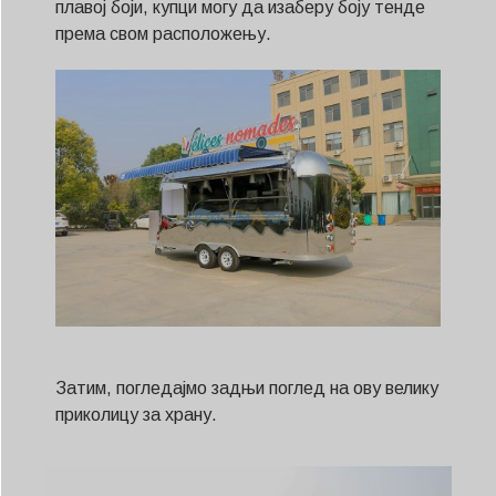
плавој боји, купци могу да изаберу боју тенде
према свом расположењу.
Затим, погледајмо задњи поглед на ову велику
приколицу за храну.