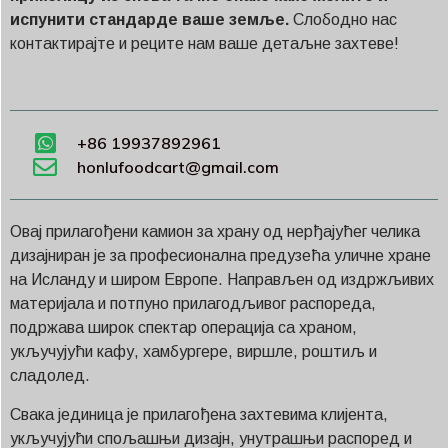
испунити стандарде ваше земље.
Слободно нас
контактирајте и реците нам ваше детаљне захтеве!
+86 19937892961
honlufoodcart@gmail.com
Овај прилагођени камион за храну од нерђајућег челика
дизајниран је за професионална предузећа уличне хране
на Исланду и широм Европе. Направљен од издржљивих
материјала и потпуно прилагодљивог распореда,
подржава широк спектар операција са храном,
укључујући кафу, хамбургере, виршле, роштиљ и
сладолед.
Свака јединица је прилагођена захтевима клијента,
укључујући спољашњи дизајн, унутрашњи распоред и