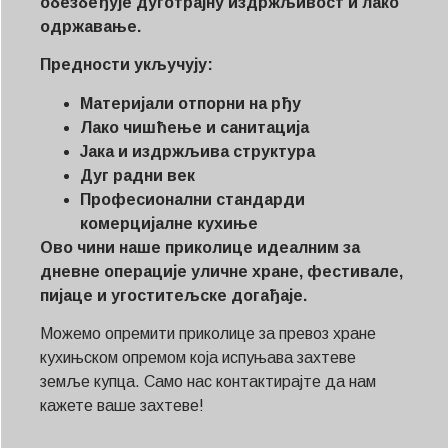
обезбеђује дуготрајну издржљивост и лако
одржавање.
Предности укључују:
Материјали отпорни на рђу
Лако чишћење и санитација
Јака и издржљива структура
Дуг радни век
Професионални стандарди
комерцијалне кухиње
Ово чини наше приколице идеалним за
дневне операције уличне хране, фестивале,
пијаце и угоститељске догађаје.
Можемо опремити приколице за превоз хране
кухињском опремом која испуњава захтеве
земље купца. Само нас контактирајте да нам
кажете ваше захтеве!