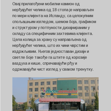
Овај прилагођени мобилни камион од
нерђајућег челика од 18 стопа је направљен
по мери клијента на Исланду, са целокупним
спољашњим изгледом, шемом боја, графиком
и структуром у потпуности дизајнираним у
складу са специфичним захтевима клијента.
Цела колица за храну су направљена од
нерђајућег челика, што их чини чврстим и
издржљивим. Његов једноставан дизајн и
светле боје такође га штите од корозије
ваздуха и кише, спречавајући рђу и
одржавајући чист изглед у сваком тренутку.