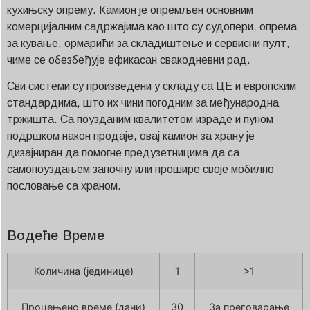
кухињску опрему. Камион је опремљен основним
комерцијалним садржајима као што су судопери, опрема
за кување, ормарићи за складиштење и сервисни пулт,
чиме се обезбеђује ефикасан свакодневни рад.
Сви системи су произведени у складу са ЦЕ и европским
стандардима, што их чини погодним за међународна
тржишта. Са поузданим квалитетом израде и пуном
подршком након продаје, овај камион за храну је
дизајниран да помогне предузетницима да са
самопоуздањем започну или прошире своје мобилно
пословање са храном.
Водеће Време
Количина (јединице)
1
>1
Процењено време (дани)
30
За преговарање