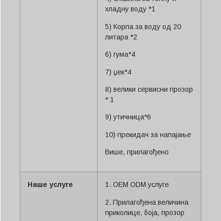
хладну воду *1
5) Корпа за воду од 20
литара *2
6) гума*4
7) џек*4
8) велики сервисни прозор
* 1
9) утичница*6
10) прекидач за напајање
Више, прилагођено
Наше услуге
1. OEM ODM услуге
2. Прилагођена величина
приколице, боја, прозор