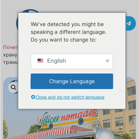
Контакт
We've detected you might be
speaking a different language.
Do you want to change to:
Почетна
/
Производ
/ Професионални камион за
храну по мери направљен за Исланд и европска
English
тржишта
Change Language
Close and do not switch language