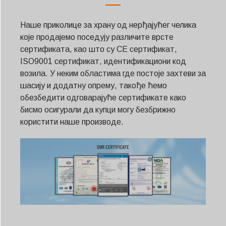
Наше приколице за храну од нерђајућег челика
које продајемо поседују различите врсте
сертификата, као што су CE сертификат,
ISO9001 сертификат, идентификациони код
возила. У неким областима где постоје захтеви за
шасију и додатну опрему, такође ћемо
обезбедити одговарајуће сертификате како
бисмо осигурали да купци могу безбрижно
користити наше производе.