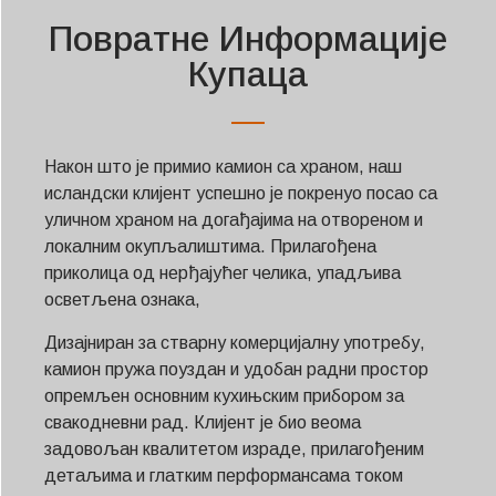
Повратне Информације
Купаца
Након што је примио камион са храном, наш
исландски клијент успешно је покренуо посао са
уличном храном на догађајима на отвореном и
локалним окупљалиштима. Прилагођена
приколица од нерђајућег челика, упадљива
осветљена ознака,
Дизајниран за стварну комерцијалну употребу,
камион пружа поуздан и удобан радни простор
опремљен основним кухињским прибором за
свакодневни рад. Клијент је био веома
задовољан квалитетом израде, прилагођеним
детаљима и глатким перформансама током