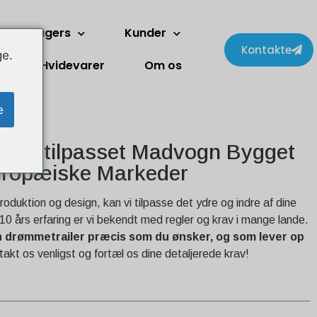
To-etagers
Kunder
Kontakte
ge.
Hvidevarer
Om os
e
pecialtilpasset Madvogn Bygget
Europæiske Markeder
roduktion og design, kan vi tilpasse det ydre og indre af dine
10 års erfaring er vi bekendt med regler og krav i mange lande.
in drømmetrailer præcis som du ønsker, og som lever op
akt os venligst og fortæl os dine detaljerede krav!