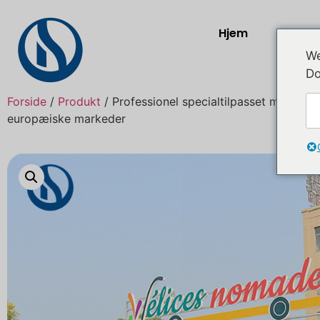
Hjem
Prod
We
Do
Forside
/
Produkt
/ Professionel specialtilpasset madvogn 
europæiske markeder