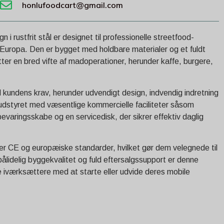
honlufoodcart@gmail.com
 rustfrit stål er designet til professionelle streetfood-
e Europa. Den er bygget med holdbare materialer og et fuldt
tter en bred vifte af madoperationer, herunder kaffe, burgere,
 kundens krav, herunder udvendigt design, indvendig indretning
 udstyret med væsentlige kommercielle faciliteter såsom
varingsskabe og en servicedisk, der sikrer effektiv daglig
fter CE og europæiske standarder, hvilket gør dem velegnede til
ålidelig byggekvalitet og fuld eftersalgssupport er denne
pe iværksættere med at starte eller udvide deres mobile