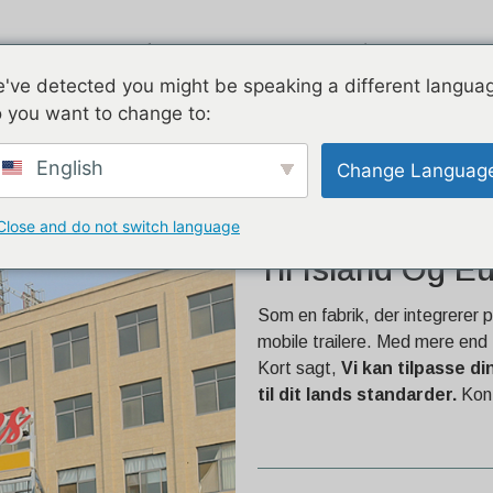
ukter
Luftstrøm
Galvaniseret
've detected you might be speaking a different langua
 you want to change to:
bygget til Island og
English
Change Languag
Close and do not switch language
Professionel S
Til Island Og 
Som en fabrik, der integrerer p
mobile trailere. Med mere end 
Kort sagt,
Vi kan tilpasse d
til dit lands standarder.
Kont