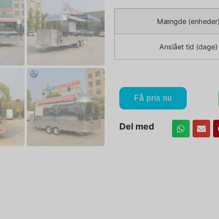
Mængde (enheder
Anslået tid (dage)
Få pris nu
Del med