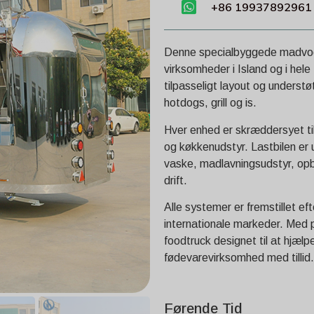
+86 19937892961
Denne specialbyggede madvogn i
virksomheder i Island og i hel
tilpasseligt layout og understø
hotdogs, grill og is.
Hver enhed er skræddersyet til
og køkkenudstyr. Lastbilen er
vaske, madlavningsudstyr, opbe
drift.
Alle systemer er fremstillet e
internationale markeder. Med p
foodtruck designet til at hjæl
fødevarevirksomhed med tillid.
Førende Tid