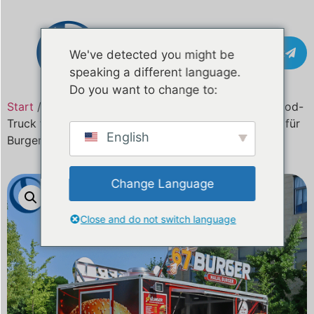
Kontakt
We've detected you might be
speaking a different language.
Do you want to change to:
Start
/
Produkt
13,2 Fuß maßgeschneiderter Fast-Food-
Truck für die USA | Voll ausgestattete mobile Küche für
English
Burger, Pizza und Streetfood
Change Language
Close and do not switch language