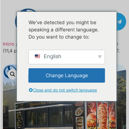
Póngase en
We've detected you might be
contacto con
speaking a different language.
Do you want to change to:
Inicio
/
Producto
Camión de comida móvil de 3,57 m
(11,4 pies) en venta en Kosovo. Certificado CE y DOT.
English
Change Language
Close and do not switch language