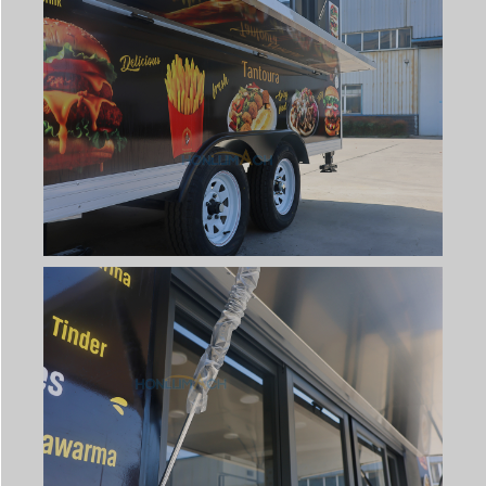
Svenska
Slovenčina
Norsk bokmål
हिन्दी
Nederlands (België)
Български
Eesti
Maori
Norsk nynorsk
Српски језик
Hrvatski
Dansk
Latviešu valoda
Slovenščina