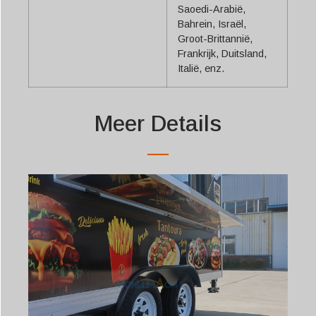
Svenska
Saoedi-Arabië,
Bahrein, Israël,
Slovenčina
Groot-Brittannië,
Norsk bokmål
Frankrijk, Duitsland,
Italië, enz.
हिन्दी
Nederlands (België)
Meer Details
Български
Eesti
Maori
Norsk nynorsk
Српски језик
Hrvatski
Dansk
Latviešu valoda
Slovenščina