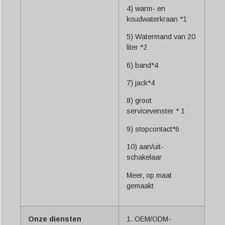
4) warm- en
koudwaterkraan *1
5) Watermand van 20
liter *2
6) band*4
7) jack*4
8) groot
servicevenster * 1
9) stopcontact*6
10) aan/uit-
schakelaar
Meer, op maat
gemaakt
Onze diensten
1. OEM/ODM-