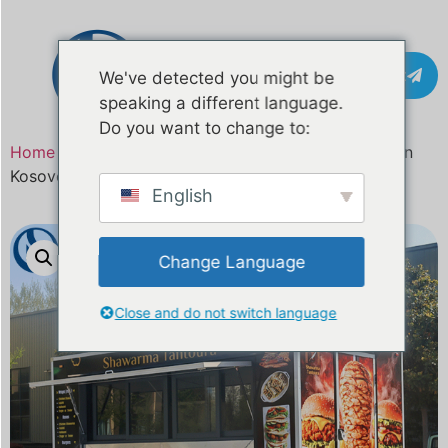
Contact
We've detected you might be
speaking a different language.
Do you want to change to:
Home
/
Product
/ 11,4ft mobiele foodtruck te koop in
Kosovo CE- en DOT-gecertificeerd
English
Change Language
Close and do not switch language