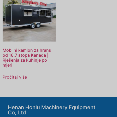
Mobilni kamion za hranu
od 18,7 stopa Kanada |
Rješenja za kuhinje po
mjeri
Pročitaj više
Henan Honlu Machinery Equipment
Co,.Ltd