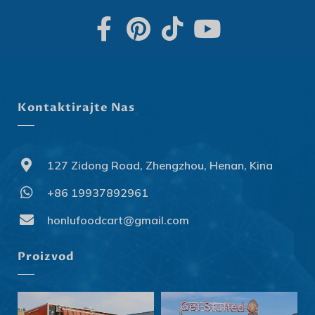
Kontaktirajte Nas
127 Zidong Road, Zhengzhou, Henan, Kina
+86 19937892961
Svenska
Slovenčina
honlufoodcart@gmail.com
Norsk bokmål
Proizvod
हिन्दी
Nederlands (België)
Български