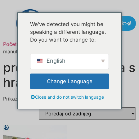
Kontakt
We've detected you might be
speaking a different language.
Do you want to change to:
Početna
/ Proizvodi označeni “custom food truck
manufacturers”
English
proizvođači kamiona s
hranom po narudžbi
Change Language
Close and do not switch language
Prikazuje se jedan rezultat