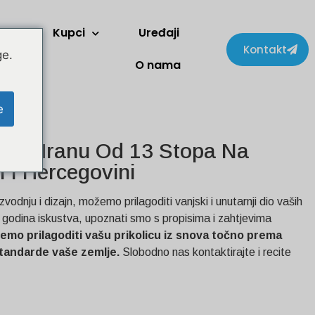
Kupci
Uređaji
Kontakt
ge.
O nama
e
 Za Hranu Od 13 Stopa Na
 I Hercegovini
zvodnju i dizajn, možemo prilagoditi vanjski i unutarnji dio vaših
0 godina iskustva, upoznati smo s propisima i zahtjevima
emo prilagoditi vašu prikolicu iz snova točno prema
 standarde vaše zemlje.
Slobodno nas kontaktirajte i recite