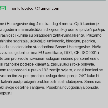
honlufoodcart@gmail.com
e i Hercegovine dug 4 metra, dug 4 metra. Cijeli kamion je
ki ugodnim i minimalističkim dizajnom koji odmah privlači pažnju.
utrašnjost i kuhinja su prilagođeni zahtjevima klijenta. Pružamo
hinjske sadržaje, uključujući umivaonik, blagajnu, pećnicu,
 skladu s nacionalnim standardima Bosne i Hercegovine. Naša
vozi se globalno i ima EU certifikate, DOT, CE, ISO9001 i
etom proizvoda i izvrsnom uslugom nudimo personaliziranu
li raznolike potrebe klijenata, zaslužujući široke pohvale.
nom raspoređeni u preko 192 zemlje svijeta, a naši kamioni se
zvrstan tim za postprodajnu uslugu dostupan je 24/7 kako bi
kakvih postprodajnih problema ili hitnih slučajeva. Samo nas
ekli svoje detaljne zahtjeve. Posebna novogodišnja ponuda,
 popust!