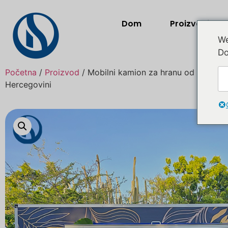
Dom
Proizvodi
We
Do
Početna
/
Proizvod
/ Mobilni kamion za hranu od 13 stopa
Hercegovini