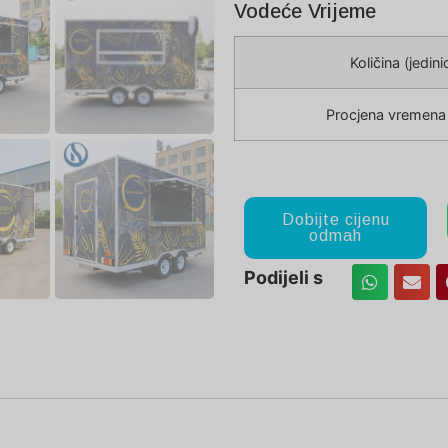
Vodeće Vrijeme
Količina (jedini
Procjena vremena 
Dobijte cijenu
odmah
Podijeli s