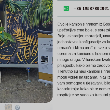
+86 19937892961
Ovo je kamion s hranom iz Bosn
upečatljive crne boje, s estets
Boja, eksterijer, materijali, un
jednostavne konfiguracije za ku
ormariće i klima uređaj, sve u
oprema za kamione s hranom iz
mnoge druge. Vrhunskom kvalit
prilagodbu kako bismo zadovolji
Trenutno su naši kamioni s hra
mogu vidjeti na ulicama. Naš i
vam pomogao u rješavanju bilo 
kontaktirajte kako biste nam r
raspitajte se sada za trenutni