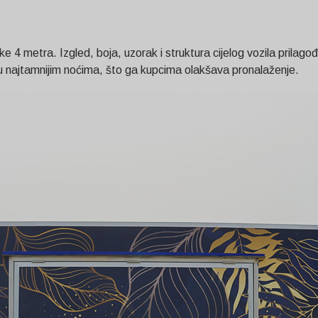
 4 metra. Izgled, boja, uzorak i struktura cijelog vozila prilagođe
 i u najtamnijim noćima, što ga kupcima olakšava pronalaženje.