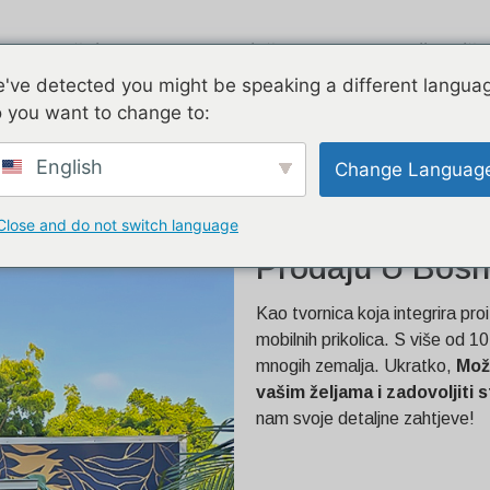
Zračni tok
Pocinčano
Dvije priče
've detected you might be speaking a different langua
 you want to change to:
 na prodaju u Bosni i
English
Change Languag
Close and do not switch language
Mobilni Kamion
Prodaju U Bosni
Kao tvornica koja integrira proi
mobilnih prikolica. S više od 1
mnogih zemalja. Ukratko,
Mož
vašim željama i zadovoljiti
nam svoje detaljne zahtjeve!