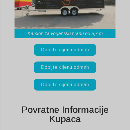
Kamion za vegansku hranu od 5,7 m
Dobijte cijenu odmah
Dobijte cijenu odmah
Dobijte cijenu odmah
Povratne Informacije
Kupaca