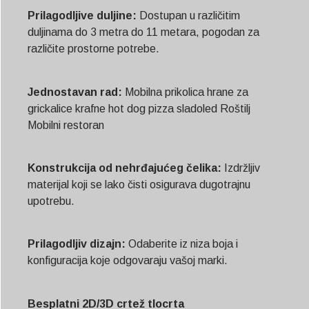
Prilagodljive duljine:
Dostupan u različitim
duljinama do 3 metra do 11 metara, pogodan za
različite prostorne potrebe.
Jednostavan rad:
Mobilna prikolica hrane za
grickalice krafne hot dog pizza sladoled
Roštilj
Mobilni restoran
Konstrukcija od nehrđajućeg čelika:
Izdržljiv
materijal koji se lako čisti osigurava dugotrajnu
upotrebu.
Prilagodljiv dizajn:
Odaberite iz niza boja i
konfiguracija koje odgovaraju vašoj marki.
Besplatni 2D/3D crtež tlocrta