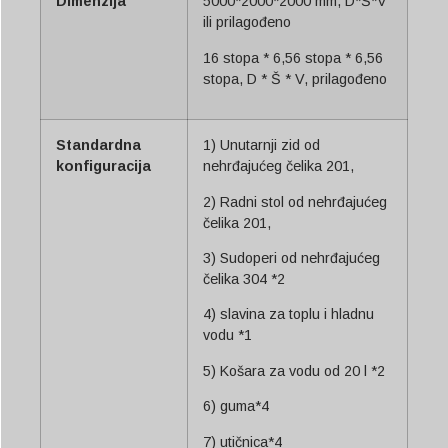
Dimenzija
5000*2000*2000 mm, D*Š*V
ili prilagođeno
16 stopa * 6,56 stopa * 6,56
stopa, D * Š * V, prilagođeno
Standardna
1) Unutarnji zid od
konfiguracija
nehrđajućeg čelika 201,
2) Radni stol od nehrđajućeg
čelika 201,
3) Sudoperi od nehrđajućeg
čelika 304 *2
4) slavina za toplu i hladnu
vodu *1
5) Košara za vodu od 20 l *2
6) guma*4
7) utičnica*4