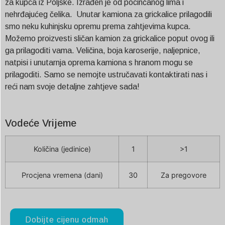
za kupca iz Poljske. Izrađen je od pocinčanog lima i
nehrđajućeg čelika. Unutar kamiona za grickalice prilagodili
smo neku kuhinjsku opremu prema zahtjevima kupca.
Možemo proizvesti sličan kamion za grickalice poput ovog ili
ga prilagoditi vama. Veličina, boja karoserije, naljepnice,
natpisi i unutarnja oprema kamiona s hranom mogu se
prilagoditi. Samo se nemojte ustručavati kontaktirati nas i
reći nam svoje detaljne zahtjeve sada!
Vodeće Vrijeme
Količina (jedinice)
1
>1
Procjena vremena (dani)
30
Za pregovore
Dobijte cijenu odmah