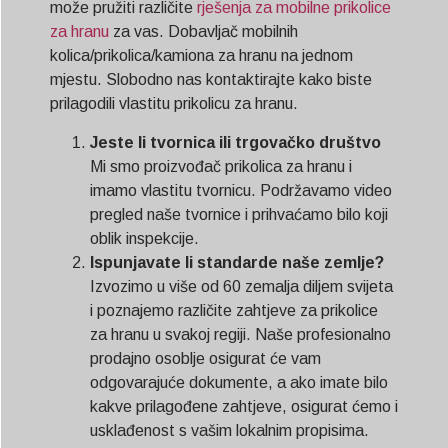
može pružiti različite
rješenja za mobilne prikolice
Svenska
za hranu
za vas. Dobavljač mobilnih
Slovenčina
kolica/prikolica/kamiona za hranu na jednom
Norsk bokmål
mjestu. Slobodno nas kontaktirajte kako biste
prilagodili vlastitu prikolicu za hranu.
हिन्दी
Nederlands (België)
Jeste li tvornica ili trgovačko društvo
Mi smo proizvođač prikolica za hranu i
Български
imamo vlastitu tvornicu. Podržavamo video
Eesti
pregled naše tvornice i prihvaćamo bilo koji
oblik inspekcije.
Maori
Ispunjavate li standarde naše zemlje?
Norsk nynorsk
Izvozimo u više od 60 zemalja diljem svijeta
Српски језик
i poznajemo različite zahtjeve za prikolice
za hranu u svakoj regiji. Naše profesionalno
Dansk
prodajno osoblje osigurat će vam
Latviešu valoda
odgovarajuće dokumente, a ako imate bilo
Slovenščina
kakve prilagođene zahtjeve, osigurat ćemo i
usklađenost s vašim lokalnim propisima.
Čeština