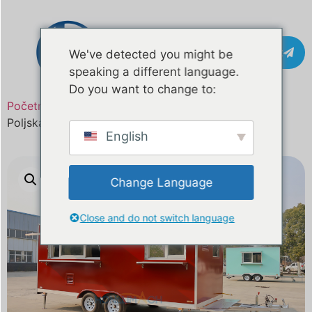
Kontakt
We've detected you might be
speaking a different language.
Do you want to change to:
Početna
/
Proizvod
/ 16ft mobilni kamion s hranom
Poljska
English
Change Language
Close and do not switch language