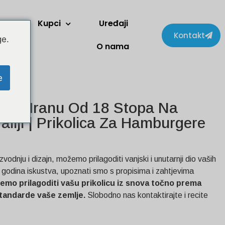
Kupci
Uređaji
Kontakt
ge.
O nama
e
 Za Hranu Od 18 Stopa Na
aliji | Prikolica Za Hamburgere
zvodnju i dizajn, možemo prilagoditi vanjski i unutarnji dio vaših
0 godina iskustva, upoznati smo s propisima i zahtjevima
emo prilagoditi vašu prikolicu iz snova točno prema
 standarde vaše zemlje.
Slobodno nas kontaktirajte i recite