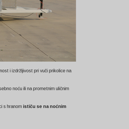
st i izdržljivost pri vuči prikolice na
osebno noću ili na prometnim uličnim
ici s hranom
ističu se na noćnim
Svenska