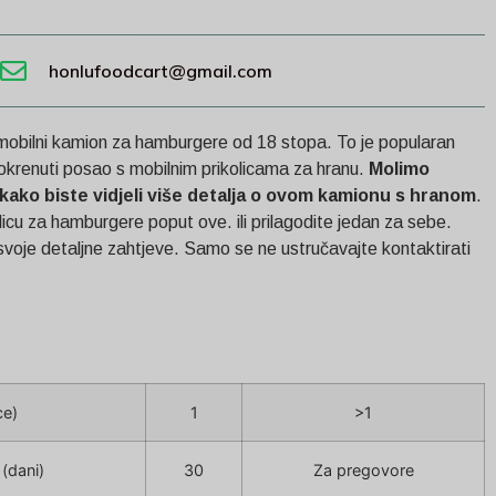
honlufoodcart@gmail.com
 mobilni kamion za hamburgere od 18 stopa. To je popularan
okrenuti posao s mobilnim prikolicama za hranu.
Molimo
e kako biste vidjeli više detalja o ovom kamionu s hranom
.
olicu za hamburgere poput ove.
ili prilagodite jedan za sebe.
 svoje detaljne zahtjeve. Samo se ne ustručavajte kontaktirati
ce)
1
>1
(dani)
30
Za pregovore