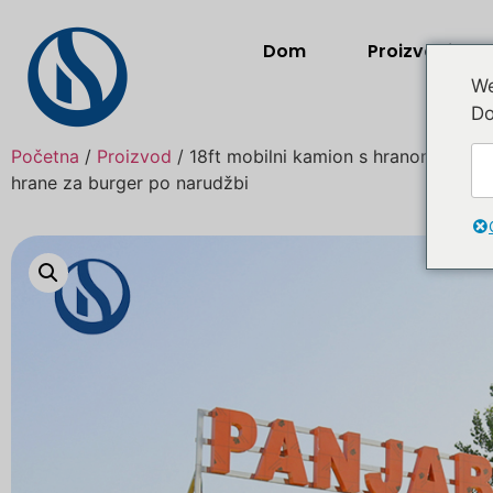
Dom
Proizvodi
We
Do
Početna
/
Proizvod
/ 18ft mobilni kamion s hranom za proda
hrane za burger po narudžbi