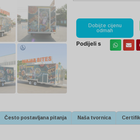
Dobijte cijenu
odmah
Podijeli s
Često postavljana pitanja
Naša tvornica
Certifi