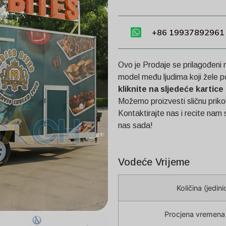
+86 19937892961
Ovo je
Prodaje se prilagođeni
model među ljudima koji žele p
kliknite na sljedeće kartic
Možemo proizvesti sličnu prik
Kontaktirajte nas i recite nam
nas sada!
Vodeće Vrijeme
Količina (jedini
Procjena vremena 