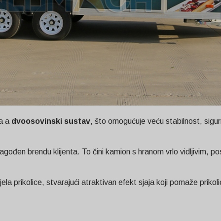
ga a
dvoosovinski sustav
, što omogućuje veću stabilnost, sigurno
lagođen brendu klijenta. To čini kamion s hranom vrlo vidljivim, p
la prikolice, stvarajući atraktivan efekt sjaja koji pomaže prikol