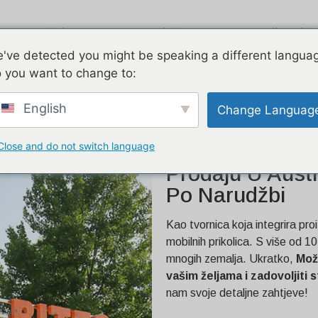
Zračni tok
Pocinčano
Dvije priče
've detected you might be speaking a different langua
 you want to change to:
ju u Australiji | Prikolica
English
Change Languag
Close and do not switch language
Mobilni Kamion
Prodaju U Austr
Po Narudžbi
Kao tvornica koja integrira proi
mobilnih prikolica. S više od 1
mnogih zemalja. Ukratko,
Mož
vašim željama i zadovoljiti
nam svoje detaljne zahtjeve!