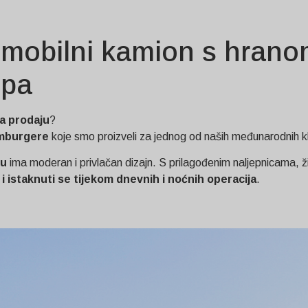
 mobilni kamion s hrano
opa
na prodaju
?
amburgere
koje smo proizveli za jednog od naših međunarodnih kl
nu
ima moderan i privlačan dizajn. S prilagođenim naljepnicama, ži
 i istaknuti se tijekom dnevnih i noćnih operacija
.