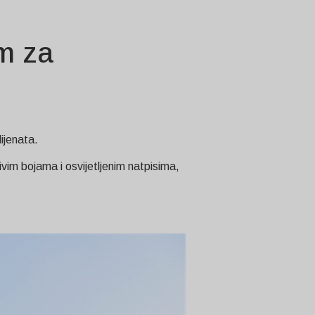
m za
ijenata.
vim bojama i osvijetljenim natpisima,