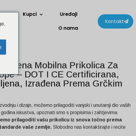
Kupci
Uređaji
Kontakt
ge.
O nama
e
agođena Mobilna Prikolica Za
pe – DOT I CE Certificirana,
jena, Izrađena Prema Grčkim
zvodnju i dizajn, možemo prilagoditi vanjski i unutarnji dio vaših
0 godina iskustva, upoznati smo s propisima i zahtjevima
emo prilagoditi vašu prikolicu iz snova točno prema
 standarde vaše zemlje.
Slobodno nas kontaktirajte i recite