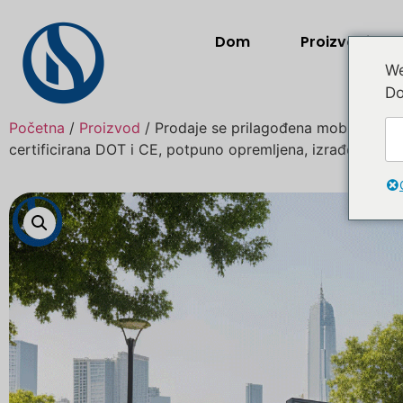
Dom
Proizvodi
We
Do
Početna
/
Proizvod
/ Prodaje se prilagođena mobilna prik
certificirana DOT i CE, potpuno opremljena, izrađena pr