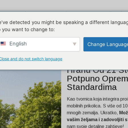
Zračni tok
Pocinčano
Dvije priče
've detected you might be speaking a different langua
 you want to change to:
olica za hranu od 6,3 m –
English
Change Languag
ema grčkim standardima
Close and do not switch language
Prodaje Se Pril
Hranu Od 21 Sto
Potpuno Opreml
Standardima
Kao tvornica koja integrira proi
mobilnih prikolica. S više od 1
mnogih zemalja. Ukratko,
Mož
vašim željama i zadovoljiti
nam svoje detaljne zahtjeve!