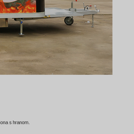
iona s hranom.
Svenska