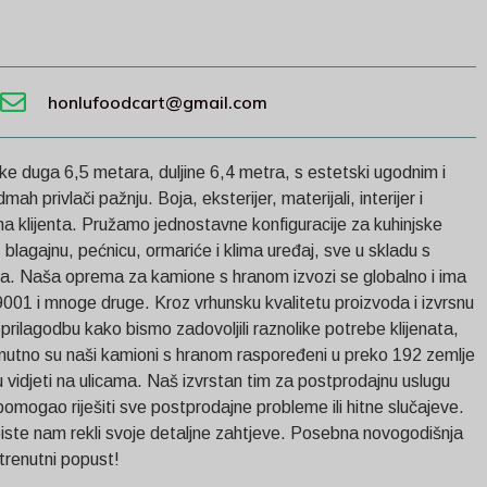
honlufoodcart@gmail.com
čke duga 6,5 metara, duljine 6,4 metra, s estetski ugodnim i
ah privlači pažnju. Boja, eksterijer, materijali, interijer i
ma klijenta. Pružamo jednostavne konfiguracije za kuhinjske
, blagajnu, pećnicu, ormariće i klima uređaj, sve u skladu s
a. Naša oprema za kamione s hranom izvozi se globalno i ima
001 i mnoge druge. Kroz vrhunsku kvalitetu proizvoda i izvrsnu
prilagodbu kako bismo zadovoljili raznolike potrebe klijenata,
enutno su naši kamioni s hranom raspoređeni u preko 192 zemlje
 vidjeti na ulicama. Naš izvrstan tim za postprodajnu uslugu
omogao riješiti sve postprodajne probleme ili hitne slučajeve.
iste nam rekli svoje detaljne zahtjeve. Posebna novogodišnja
trenutni popust!