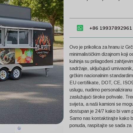
+86 19937892961
Ovo je prikolica za hranu iz Gr
minimalističkim dizajnom koji odm
kuhinja su prilagođeni zahtjevi
sadržaje, uključujući umivaonik
grčkim nacionalnim standardim
EU certifikate, DOT, CE, ISO9
uslugu, nudimo personaliziranu 
zaslužujući široke pohvale. Tr
svijeta, a naši kamioni se mogu
dostupan je 24/7 kako bi vam p
Samo nas kontaktirajte kako b
ponuda, raspitajte se sada za 