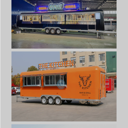
Svenska
Slovenčina
Norsk bokmål
हिन्दी
Nederlands (België)
Български
Eesti
Maori
Norsk nynorsk
Српски језик
Dansk
Latviešu valoda
Slovenščina
Čeština