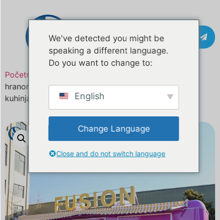
Kontakt
We've detected you might be
speaking a different language.
Do you want to change to:
Početna
/
Proizvod
/ 29,5ft Prilagođeni kamioni s
hranom i prikolice s hranom za prodaju | Mobilna
English
kuhinja odobrena od strane DOT-a
Change Language
Close and do not switch language