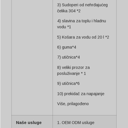
3) Sudoperi od nehrđajućeg
čelika 304 *2
4) slavina za toplu i hladnu
vodu *1
5) Košara za vodu od 20 l *2
6) guma*4
7) utičnica*4
8) veliki prozor za
posluživanje * 1
9) utičnica*6
10) prekidač za napajanje
Više, prilagođeno
Naše usluge
1. OEM ODM usluge