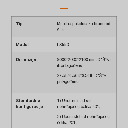
Tip
Mobilna prikolica za hranu od
9 m
Model
FS550
Dimenzija
9000*2000*2100 mm, D*Š*V,
ili prilagođeno
29,5ft*6,56ft*6,56ft, D*Š*V,
prilagođeno
Standardna
1) Unutarnji zid od
konfiguracija
nehrđajućeg čelika 201,
2) Radni stol od nehrđajućeg
čelika 201,