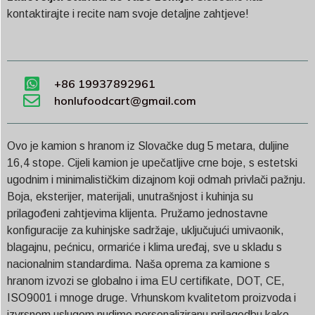
kontaktirajte i recite nam svoje detaljne zahtjeve!
+86 19937892961
honlufoodcart@gmail.com
Ovo je kamion s hranom iz Slovačke dug 5 metara, duljine
16,4 stope. Cijeli kamion je upečatljive crne boje, s estetski
ugodnim i minimalističkim dizajnom koji odmah privlači pažnju.
Boja, eksterijer, materijali, unutrašnjost i kuhinja su
prilagođeni zahtjevima klijenta. Pružamo jednostavne
konfiguracije za kuhinjske sadržaje, uključujući umivaonik,
blagajnu, pećnicu, ormariće i klima uređaj, sve u skladu s
nacionalnim standardima. Naša oprema za kamione s
hranom izvozi se globalno i ima EU certifikate, DOT, CE,
ISO9001 i mnoge druge. Vrhunskom kvalitetom proizvoda i
izvrsnom uslugom nudimo personaliziranu prilagodbu kako