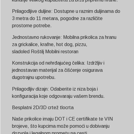
Prilagodljive duljine: Dostupne u raznim duljinama do
3 metra do 11 metara, pogodne za različite
prostorne potrebe.
Jednostavno rukovanje: Mobilna prikolica za hranu
za grickalice, krafne, hot dog, pizzu,
sladoled
Roštilj
Mobilni restoran
Konstrukcija od nehrđajućeg čelika: Izdržljiv i
jednostavan materijal za čišćenje osigurava
dugotrajnu upotrebu.
Prilagodljiv dizajn: Odaberite iz niza boja i
konfiguracija koje odgovaraju vašem brendu.
Besplatni 2D/3D crtež tlocrta
Naše prikolice imaju DOT i CE certifikate te VIN
brojeve, što kupcima može pomoći u dobivanju
dozvola i legalnom prometu na cesti.