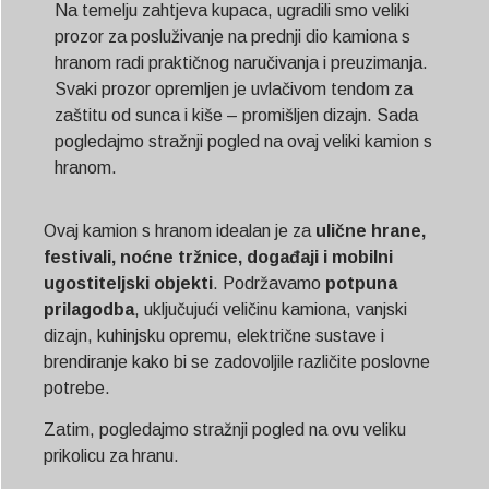
Na temelju zahtjeva kupaca, ugradili smo veliki
prozor za posluživanje na prednji dio kamiona s
hranom radi praktičnog naručivanja i preuzimanja.
Svaki prozor opremljen je uvlačivom tendom za
zaštitu od sunca i kiše – promišljen dizajn. Sada
pogledajmo stražnji pogled na ovaj veliki kamion s
hranom.
Ovaj kamion s hranom idealan je za
ulične hrane,
festivali, noćne tržnice, događaji i mobilni
ugostiteljski objekti
. Podržavamo
potpuna
prilagodba
, uključujući veličinu kamiona, vanjski
dizajn, kuhinjsku opremu, električne sustave i
brendiranje kako bi se zadovoljile različite poslovne
potrebe.
Zatim, pogledajmo stražnji pogled na ovu veliku
prikolicu za hranu.