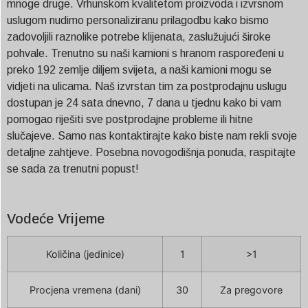
mnoge druge. Vrhunskom kvalitetom proizvoda i izvrsnom
uslugom nudimo personaliziranu prilagodbu kako bismo
zadovoljili raznolike potrebe klijenata, zaslužujući široke
pohvale. Trenutno su naši kamioni s hranom raspoređeni u
preko 192 zemlje diljem svijeta, a naši kamioni mogu se
vidjeti na ulicama. Naš izvrstan tim za postprodajnu uslugu
dostupan je 24 sata dnevno, 7 dana u tjednu kako bi vam
pomogao riješiti sve postprodajne probleme ili hitne
slučajeve. Samo nas kontaktirajte kako biste nam rekli svoje
detaljne zahtjeve. Posebna novogodišnja ponuda, raspitajte
se sada za trenutni popust!
Vodeće Vrijeme
Količina (jedinice)
1
>1
Procjena vremena (dani)
30
Za pregovore