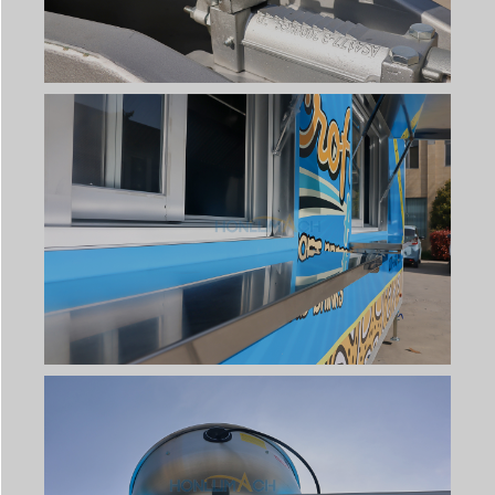
Svenska
Slovenčina
Norsk bokmål
हिन्दी
Nederlands (België)
Български
Eesti
Maori
Norsk nynorsk
Српски језик
Dansk
Latviešu valoda
Slovenščina
Čeština