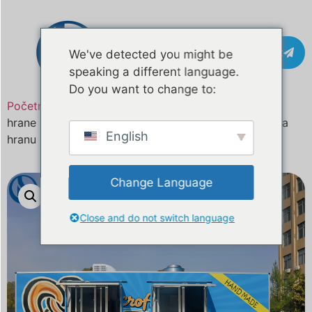
Kontakt
We've detected you might be
speaking a different language.
Do you want to change to:
Početna
/
Proizvod
/ Prodaje se kamion za prijevoz
hrane po narudžbi od 23 stope | Mobilne prikolice za
English
hranu izravno iz tvornice – Zatražite ponudu
Change Language
Close and do not switch language