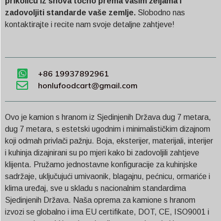
prikolicu iz snova točno prema vašim željama i
zadovoljiti standarde vaše zemlje.
Slobodno nas
kontaktirajte i recite nam svoje detaljne zahtjeve!
+86 19937892961
honlufoodcart@gmail.com
Ovo je kamion s hranom iz Sjedinjenih Država dug 7 metara,
dug 7 metara, s estetski ugodnim i minimalističkim dizajnom
koji odmah privlači pažnju. Boja, eksterijer, materijali, interijer
i kuhinja dizajnirani su po mjeri kako bi zadovoljili zahtjeve
klijenta. Pružamo jednostavne konfiguracije za kuhinjske
sadržaje, uključujući umivaonik, blagajnu, pećnicu, ormariće i
klima uređaj, sve u skladu s nacionalnim standardima
Sjedinjenih Država. Naša oprema za kamione s hranom
izvozi se globalno i ima EU certifikate, DOT, CE, ISO9001 i