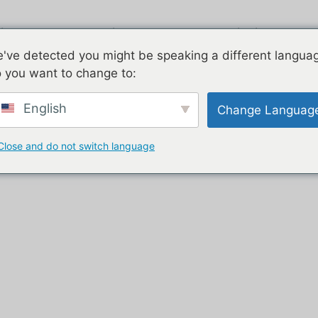
irstream
Zincato
Due piani
C
've detected you might be speaking a different langua
 you want to change to:
English
Change Languag
rbecue Europa
Close and do not switch language