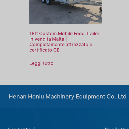
18ft Custom Mobile Food Trailer
in vendita Malta |
Completamente attrezzato e
certificato CE
Leggi tutto
Henan Honlu Machinery Equipment Co,.Ltd