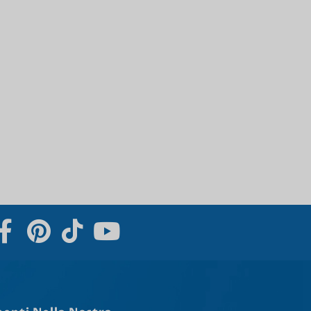
Svenska
Slovenčina
Norsk bokmål
हिन्दी
Nederlands (België)
Български
Eesti
Maori
Norsk nynorsk
Српски језик
Hrvatski
Dansk
Latviešu valoda
Slovenščina