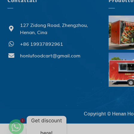
Contattaci
Prodotto
127 Zidong Road, Zhengzhou,
Henan, Cina
+86 19937892961
honlufoodcart@gmail.com
Copyright © Henan Honlu
Get discount
1
here!