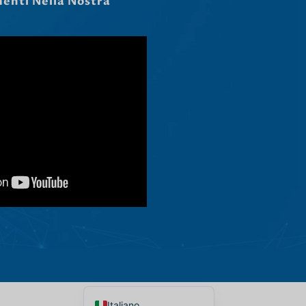
Čeština
Ελληνικά
Македонски јазик
Shqip
Nederlands
العربية
Polski
Русский
Português
Deutsch
Français
Español
English
Italiano