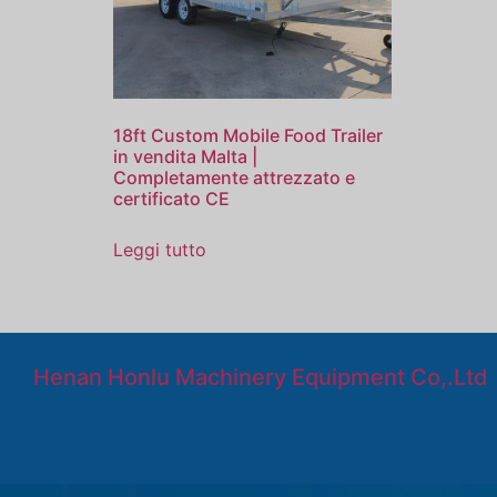
18ft Custom Mobile Food Trailer
in vendita Malta |
Completamente attrezzato e
certificato CE
Leggi tutto
Henan Honlu Machinery Equipment Co,.Ltd