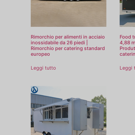
Rimorchio per alimenti in acciaio
Food t
inossidabile da 26 piedi |
4,88 m
Rimorchio per catering standard
Produt
europeo
cateri
Leggi tutto
Leggi 