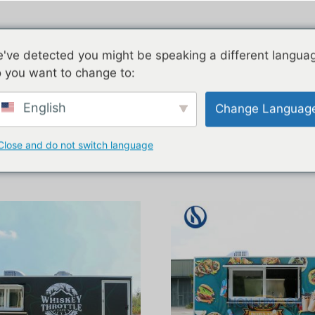
irstream
Zincato
Due piani
C
've detected you might be speaking a different langua
 you want to change to:
ufacturer”
English
Change Languag
rchi per catering
Close and do not switch language