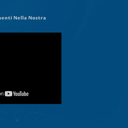
Latviešu valoda
Slovenščina
Čeština
Ελληνικά
Македонски јазик
Shqip
Nederlands
العربية
Polski
Русский
Português
Deutsch
Français
Español