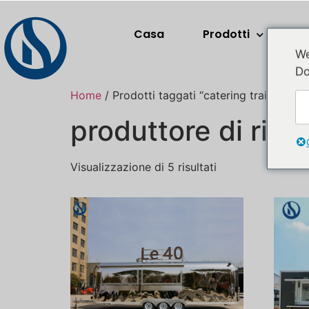
Casa
Prodotti
A
We
Do
Home
/ Prodotti taggati “catering trailer man
produttore di rimo
Visualizzazione di 5 risultati