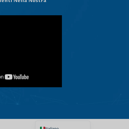
Čeština
Ελληνικά
Македонски јазик
Shqip
Nederlands
العربية
Polski
Русский
Português
Deutsch
Français
Español
English
Italiano