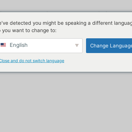
irstream
Zincato
Due piani
C
've detected you might be speaking a different langua
 you want to change to:
ng trailer”
English
Change Languag
ering di grande capacità
Close and do not switch language