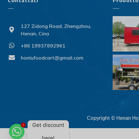
Contattaci
Prodotto
127 Zidong Road, Zhengzhou,
Henan, Cina
+86 19937892961
honlufoodcart@gmail.com
Copyright © Henan Honlu
Get discount
1
here!