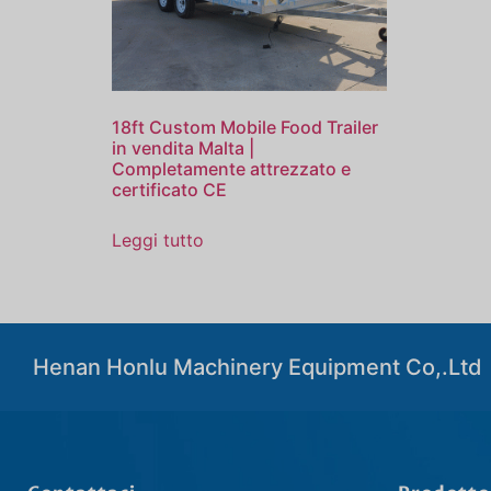
18ft Custom Mobile Food Trailer
in vendita Malta |
Completamente attrezzato e
certificato CE
Leggi tutto
Henan Honlu Machinery Equipment Co,.Ltd