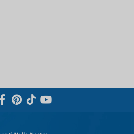
Svenska
Slovenčina
Norsk bokmål
हिन्दी
Nederlands (België)
Български
Eesti
Maori
Norsk nynorsk
Српски језик
Hrvatski
Dansk
Latviešu valoda
Slovenščina