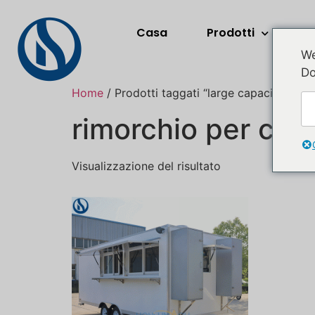
Casa
Prodotti
A
We
Do
Home
/ Prodotti taggati “large capacity cateri
rimorchio per cat
Visualizzazione del risultato